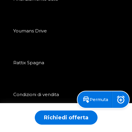
Youmans Drive
Rattix Spagna
Condizioni di vendita
Permuta
Notif
Richiedi offerta