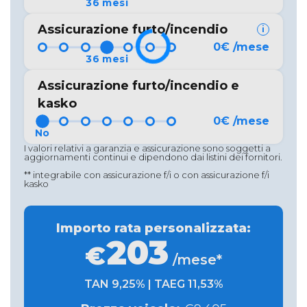
Assicurazione furto/incendio
i
0
€
/mese
Assicurazione furto/incendio e
kasko
0
€
/mese
I valori relativi a garanzia e assicurazione sono soggetti a
aggiornamenti continui e dipendono dai listini dei fornitori.
** integrabile con assicurazione f/i o con assicurazione f/i
kasko
Importo rata personalizzata:
203
€
/mese*
TAN
9,25%
| TAEG
11,53%