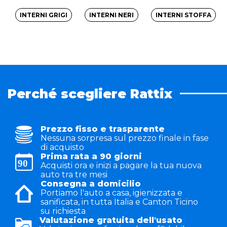
INTERNI GRIGI
INTERNI NERI
INTERNI STOFFA
Perché scegliere Rattix
Prezzo fisso e trasparente
Nessuna sorpresa sul prezzo finale in fase
di acquisto
Prima rata a 90 giorni
Acquisti ora e inizi a pagare la tua nuova
auto tra tre mesi
Consegna a domicilio
Portiamo l'auto a casa, igienizzata e
sanificata, in tutta Italia e Canton Ticino
su richiesta
Valutazione gratuita dell'usato