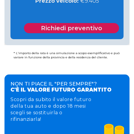
Prezzo veicolo:
€
9.405
Richiedi preventivo
* L'importo della rata è una simulazione a scopo esemplificativo e può
variare in funzione della provincia e della residenza del cliente.
NON TI PIACE IL "PER SEMPRE"?
C'È IL VALORE FUTURO GARANTITO
Scopri da subito il valore futuro
della tua auto e dopo 18 mesi
scegli se sostituirla o
rifinanziarla!