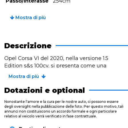
Passo/Interasse
254cm
Mostra di più
Descrizione
Opel Corsa VI del 2020, nella versione 1.5
Edition s&s 100cv, si presenta come una
berlina compatta dal design moderno e
Mostra di più
accattivante. Questo modello, spinto da un
efficiente motore diesel da 100 cavalli, offre
Dotazioni e optional
un'ottima combinazione di prestazioni
Nonostante l'amore e la cura per le nostre auto, ci possono essere
brillanti e consumi contenuti, rendendola
degli oversight nella pubblicazione delle foto. Per questo motivo, tali
ideale per la guida quotidiana in città e per i
annunci non costituiscono un accordo formale e ogni particolare
relativo al veicolo verrà verificato in fase contrattuale.
viaggi più lunghi. L'allestimento Edition, pur
essendo uno dei più accessibili, include già