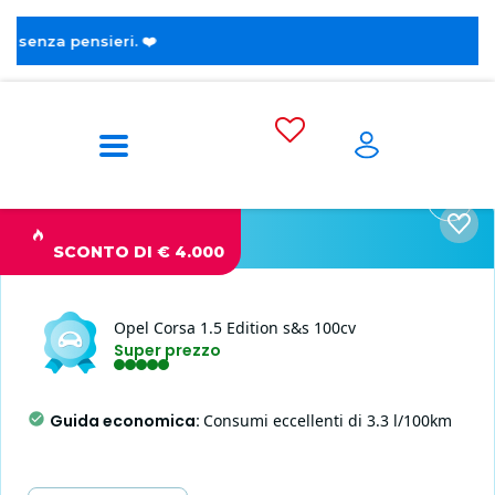
 ❤️
Home
Opel
Corsa 6a serie
Analisi auto
SCONTO DI € 4.000
Opel
Corsa
1.5 Edition s&s 100cv
Super prezzo
Guida economica
:
Consumi eccellenti di 3.3 l/100km