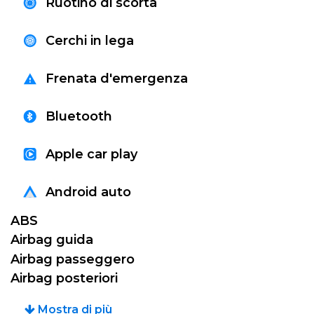
Ruotino di scorta
dotazioni essenziali come il climatizzatore, un
sistema infotainment con schermo da 7 pollici
Cerchi in lega
e diversi sistemi di assistenza alla guida,
garantendo un'esperienza a bordo
Frenata d'emergenza
confortevole e sicura. La Corsa VI si conferma
una scelta razionale e piacevole per chi cerca
Bluetooth
un'auto affidabile e ben equipaggiata.
Apple car play
Android auto
ABS
Airbag guida
Airbag passeggero
Airbag posteriori
Mostra di più