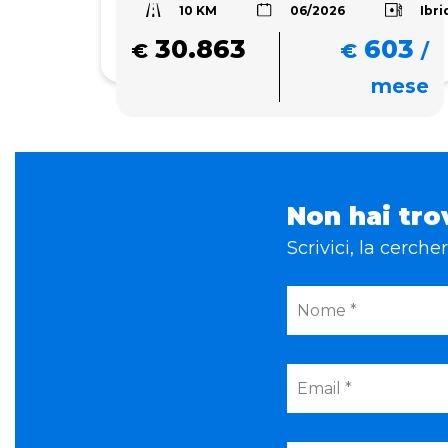
10 KM
Ibri
06/2026
30.863
603
€
€
/
mese
Non hai tro
Scrivici, la cerch