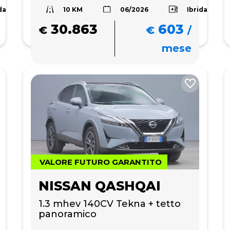
10 KM
da
Ibrida
06/2026
30.863
603
€
€
/
mese
VALORE FUTURO GARANTITO
NISSAN QASHQAI
1.3 mhev 140CV Tekna + tetto 
panoramico 