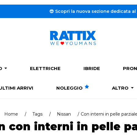
😎 Scopri la nuova sezione dedicata al
Noleggio a 
PO
ELETTRICHE
IBRIDE
PRON
ULTIMI ARRIVI
NOLEGGIO
ALTRO
Home
Tags
Nissan
Con interni in pelle parzial
n con interni in pelle pa