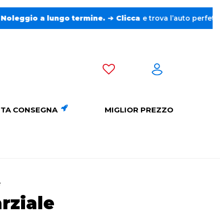
lungo termine.
➔
Clicca
e trova l’auto perfetta senza pensier
TA CONSEGNA
MIGLIOR PREZZO
e
rziale