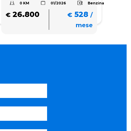
0 KM
Benzina
01/2026
26.800
528
€
€
/
mese