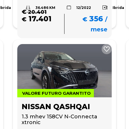
36.486 KM
Ibrida
Ibrida
12/2022
€
20.401
17.401
356
€
€
/
mese
VALORE FUTURO GARANTITO
NISSAN QASHQAI
1.3 mhev 158CV N-Connecta 
xtronic