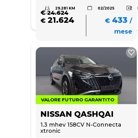
29.281 KM
02/2025
€
24.624
21.624
433
€
€
/
mese
VALORE FUTURO GARANTITO
NISSAN QASHQAI
1.3 mhev 158CV N-Connecta 
xtronic