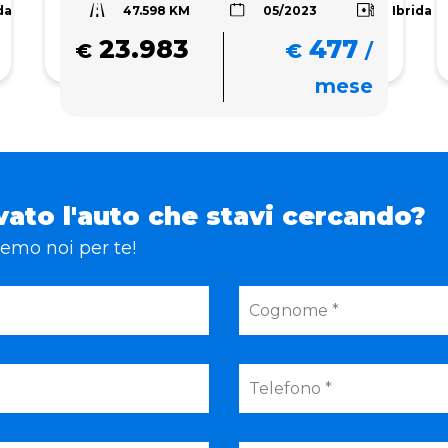
47.598 KM
da
Ibrida
05/2023
23.983
477
€
€
/
mese
vato l'auto che stavi cercando?
eremo noi per te!