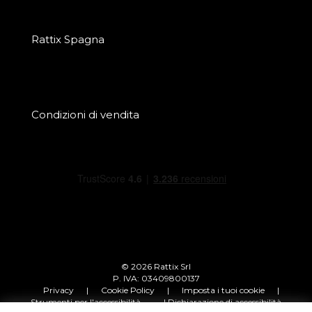
Rattix Spagna
Condizioni di vendita
© 2026 Rattix Srl
P. IVA: 03409800137
Privacy
|
Cookie Policy
|
Imposta i tuoi cookie
|
Strumenti per l'accessibilità
| Dichiarazione di accessibilità