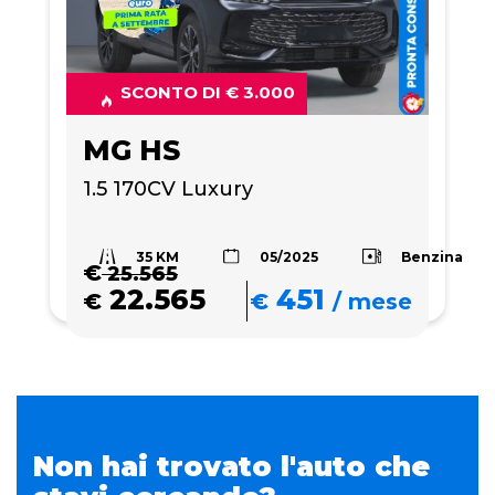
SCONTO DI € 3.000
MG HS
1.5 170CV Luxury
35 KM
Benzina
05/2025
€
25.565
22.565
451
€
€
/
mese
Non hai trovato l'auto che