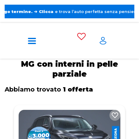
ermine.
➔
Clicca
e trova l’auto perfetta senza pensieri. ❤️
Home
Tags
MG
Con interni in pelle
parziale
MG con interni in pelle
parziale
Abbiamo trovato
1 offerta