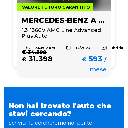
VALORE FUTURO GARANTITO
MERCEDES-BENZ A 180
1.3 136CV AMG Line Advanced 
Plus Auto
34.602 KM
Ibrida
12/2023
€
34.398
31.398
593
€
€
/
mese
Non hai trovato l'auto che
stavi cercando?
Scrivici, la cercheremo noi per te!