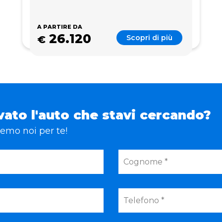
A PARTIRE DA
26.120
Scopri di più
€
vato l'auto che stavi cercando?
eremo noi per te!