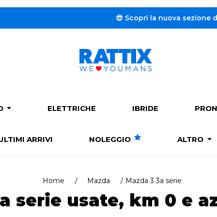
😎 Scopri la nuova sezione dedicata a
PO
ELETTRICHE
IBRIDE
PRON
ULTIMI ARRIVI
NOLEGGIO
ALTRO
Home
Mazda
Mazda 3 3a serie
 serie usate, km 0 e az