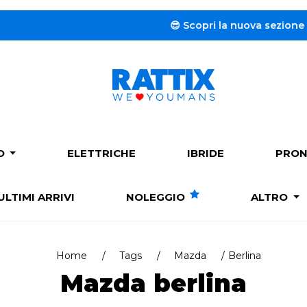
😎 Scopri la nuova sezione dedicata 
PO
ELETTRICHE
IBRIDE
PRON
ULTIMI ARRIVI
NOLEGGIO
ALTRO
Home
Tags
Mazda
Berlina
Mazda berlina