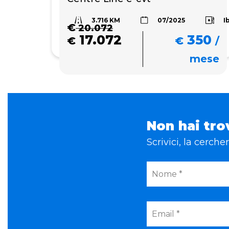
3.716 KM
I
07/2025
€
20.072
17.072
350
€
€
/
mese
Non hai tro
Scrivici, la cerch