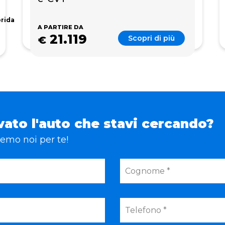
brida
A PARTIRE DA
21.119
Scopri di più
€
vato l'auto che stavi cercando?
eremo noi per te!