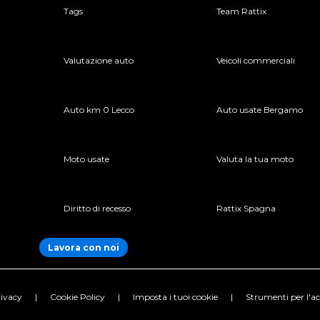
Tags
Team Rattix
Valutazione auto
Veicoli commerciali
Auto km 0 Lecco
Auto usate Bergamo
Moto usate
Valuta la tua moto
Diritto di recesso
Rattix Spagna
Lavora con noi
ivacy
|
Cookie Policy
|
Imposta i tuoi cookie
|
Strumenti per l'acc