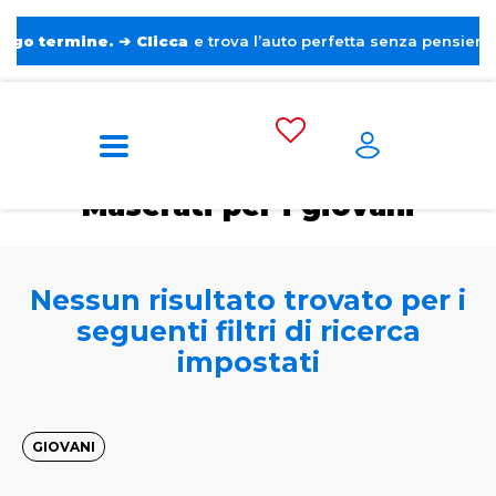
rmine.
➔
Clicca
e trova l’auto perfetta senza pensieri. ❤️
Home
Tags
Maserati
Per i giovani
Maserati per i giovani
Nessun risultato trovato per i
seguenti filtri di ricerca
impostati
GIOVANI