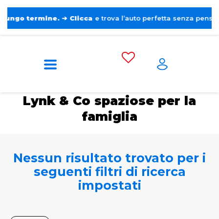
 termine.
➔
Clicca
e trova l’auto perfetta senza pensieri. ❤️
Home
Tags
Lynk & Co
Spaziose per la
famiglia
Lynk & Co spaziose per la
famiglia
Nessun risultato trovato per i
seguenti filtri di ricerca
impostati