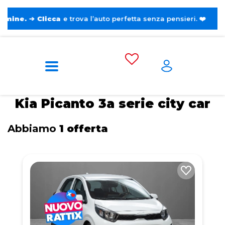
➔
Clicca
e trova l’auto perfetta senza pensieri. ❤️
Home
Tags
Kia
Picanto 3a serie
City car
Kia Picanto 3a serie city car
Abbiamo
1 offerta