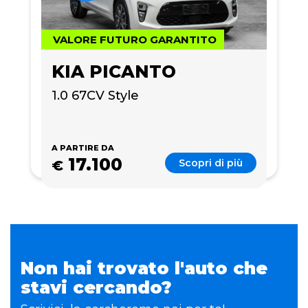
VALORE FUTURO GARANTITO
KIA PICANTO
1.0 67CV Style
A PARTIRE DA
17.100
Scopri di più
€
Non hai trovato l'auto che
stavi cercando?