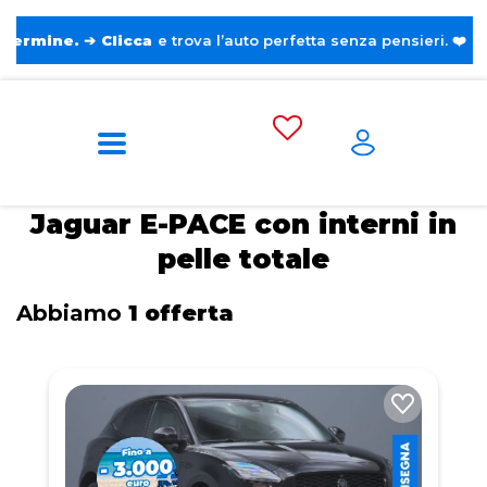
.
➔
Clicca
e trova l’auto perfetta senza pensieri. ❤️
Home
Tags
Jaguar
E-PACE
Con
interni in pelle totale
Jaguar E-PACE con interni in
pelle totale
Abbiamo
1 offerta