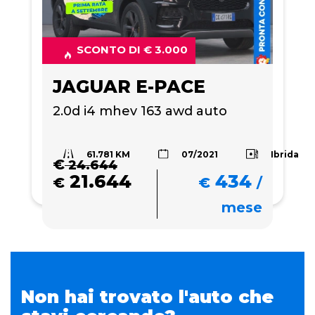
SCONTO DI € 3.000
JAGUAR E-PACE
2.0d i4 mhev 163 awd auto
61.781 KM
Ibrida
07/2021
€
24.644
21.644
434
€
€
/
mese
Non hai trovato l'auto che