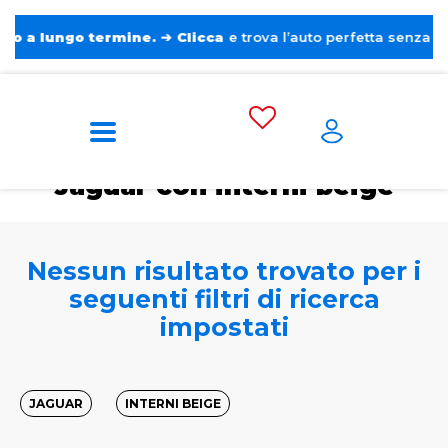
ungo termine.
➔
Clicca
e trova l’auto perfetta senza pensieri. 
Home
Tags
Jaguar
Con interni beige
Jaguar con interni beige
Nessun risultato trovato per i
seguenti filtri di ricerca
impostati
JAGUAR
INTERNI BEIGE