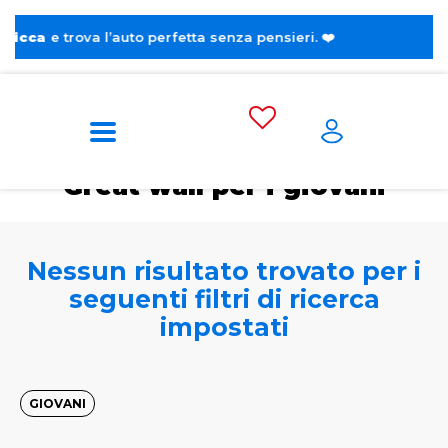
e trova l’auto perfetta senza pensieri. ❤️
Home
Tags
Great wall
Per i giovani
Great wall per i giovani
Nessun risultato trovato per i
seguenti filtri di ricerca
impostati
GIOVANI