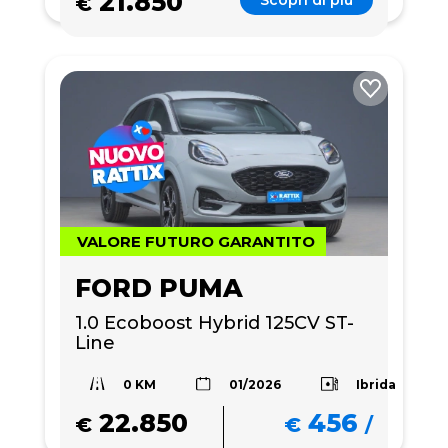
21.850
Scopri di più
€
VALORE FUTURO GARANTITO
FORD PUMA
1.0 Ecoboost Hybrid 125CV ST-
Line
0 KM
Ibrida
01/2026
22.850
456
€
€
/