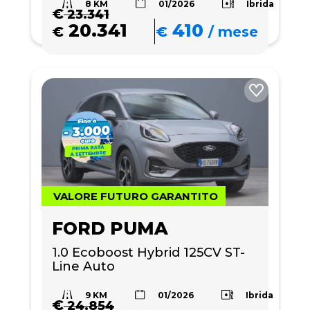
8 KM
Ibrida
01/2026
€
23.341
20.341
410
€
€
/
mese
VALORE FUTURO GARANTITO
FORD PUMA
1.0 Ecoboost Hybrid 125CV ST-
Line Auto
9 KM
Ibrida
01/2026
€
24.854