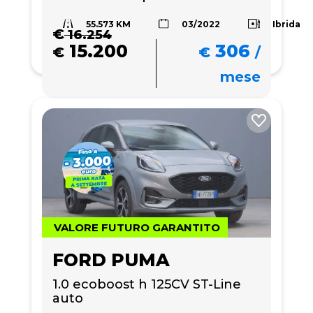
55.573 KM
Ibrida
03/2022
€
16.254
15.200
306
€
€
/
mese
VALORE FUTURO GARANTITO
FORD PUMA
1.0 ecoboost h 125CV ST-Line 
auto