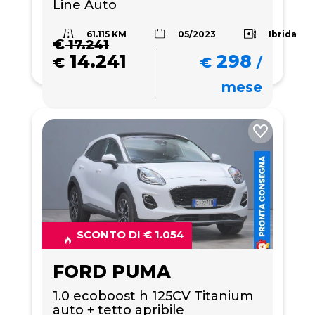
Line Auto
61.115 KM
Ibrida
05/2023
€
17.241
14.241
298
€
€
/
mese
SCONTO DI € 1.054
FORD PUMA
1.0 ecoboost h 125CV Titanium 
auto + tetto apribile