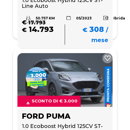
1.0 Ecoboost Hybrid 125CV ST-
Line Auto
50.757 KM
Ibrida
05/2023
€
17.793
14.793
308
€
€
/
mese
SCONTO DI € 3.000
FORD PUMA
1.0 Ecoboost Hybrid 125CV ST-