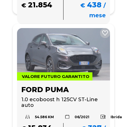
21.854
438
€
€
/
mese
VALORE FUTURO GARANTITO
FORD PUMA
1.0 ecoboost h 125CV ST-Line 
auto
54.586 KM
Ibrida
06/2021