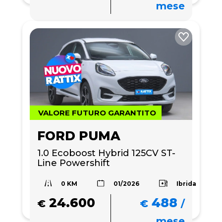
mese
VALORE FUTURO GARANTITO
FORD PUMA
1.0 Ecoboost Hybrid 125CV ST-
Line Powershift
0 KM
Ibrida
01/2026
24.600
488
€
€
/
mese