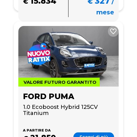
15.834
327
€
€
/
mese
VALORE FUTURO GARANTITO
FORD PUMA
1.0 Ecoboost Hybrid 125CV 
Titanium
A PARTIRE DA