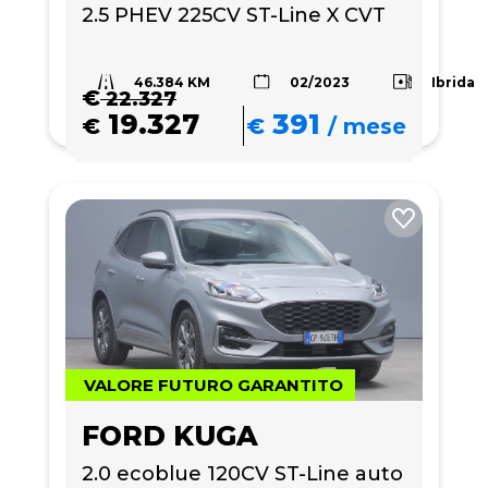
2.5 PHEV 225CV ST-Line X CVT
46.384 KM
Ibrida
02/2023
€
22.327
19.327
391
€
€
/
mese
VALORE FUTURO GARANTITO
FORD KUGA
2.0 ecoblue 120CV ST-Line auto