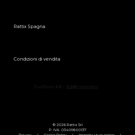
Rattix Spagna
Condizioni di vendita
© 2026 Rattix Srl
P. IVA: 03409800137
Privacy
|
Cookie Policy
|
Imposta i tuoi cookie
|