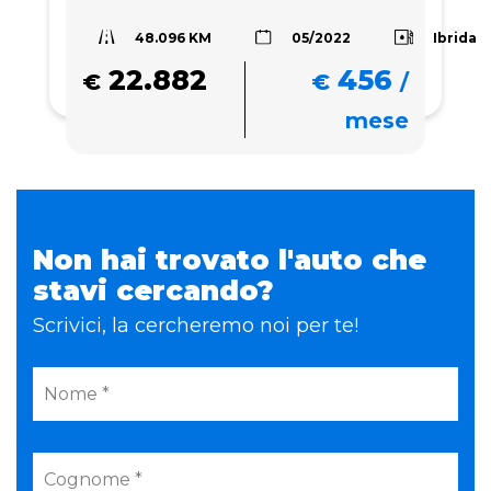
48.096 KM
Ibrida
05/2022
22.882
456
€
€
/
mese
Non hai trovato l'auto che
stavi cercando?
Scrivici, la cercheremo noi per te!