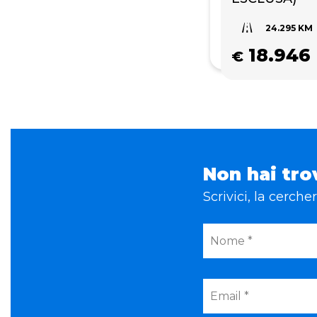
24.295 KM
18.946
€
Non hai tro
Scrivici, la cerch