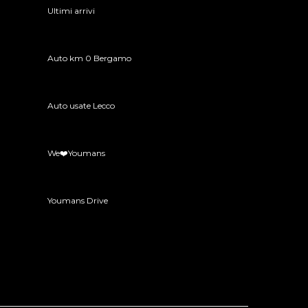
Ultimi arrivi
Auto km 0 Bergamo
Auto usate Lecco
We❤️Youmans
Youmans Drive