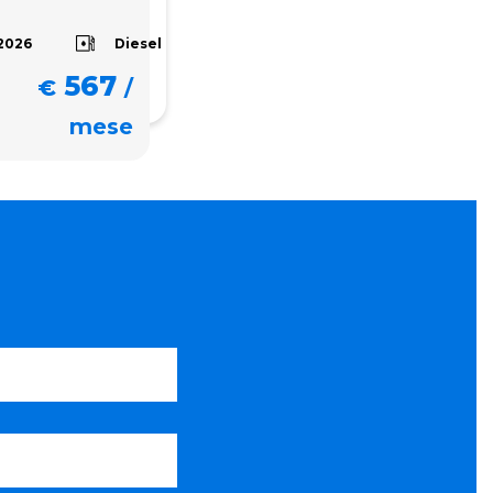
Diesel
2026
567
€
/
mese