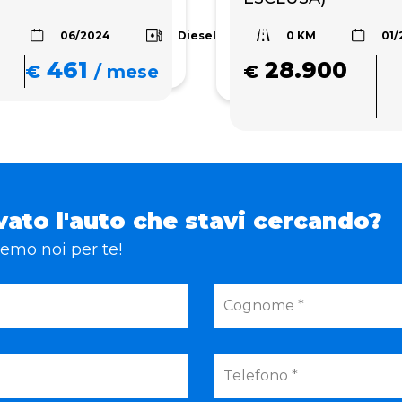
0 KM
Diesel
06/2024
01/
461
28.900
€
/
mese
€
vato l'auto che stavi cercando?
eremo noi per te!