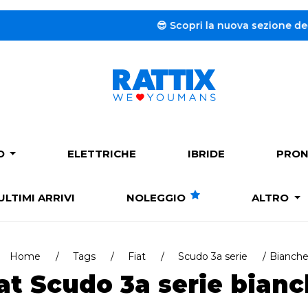
😎 Scopri la nuova sezione dedicata al
N
PO
ELETTRICHE
IBRIDE
PRON
ULTIMI ARRIVI
NOLEGGIO
ALTRO
Home
Tags
Fiat
Scudo 3a serie
Bianch
at Scudo 3a serie bian