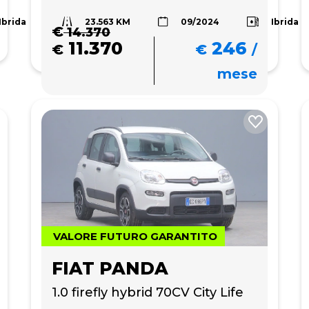
23.563 KM
Ibrida
Ibrida
09/2024
€
14.370
11.370
246
€
€
/
mese
VALORE FUTURO GARANTITO
FIAT PANDA
1.0 firefly hybrid 70CV City Life