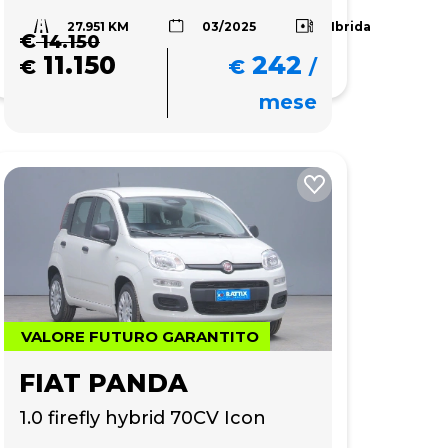
27.951 KM
Ibrida
03/2025
€
14.150
11.150
242
€
€
/
mese
VALORE FUTURO GARANTITO
FIAT PANDA
1.0 firefly hybrid 70CV Icon