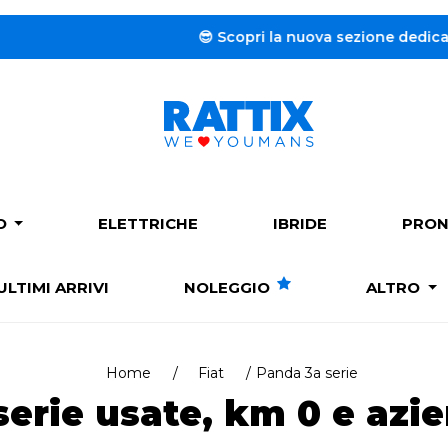
😎 Scopri la nuova sezione dedicata al
Noleggio a
PO
ELETTRICHE
IBRIDE
PRON
ULTIMI ARRIVI
NOLEGGIO
ALTRO
Home
Fiat
Panda 3a serie
serie usate, km 0 e azie