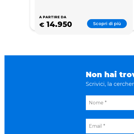
A PARTIRE DA
14.950
Scopri di più
€
Non hai tro
Scrivici, la cerch