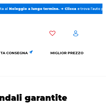
 lungo termine.
➔
Clicca
e trova l’auto perfetta senza pensi
TA CONSEGNA
MIGLIOR PREZZO
ndali garantite