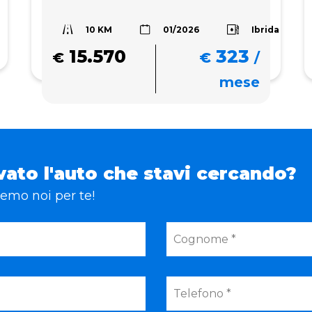
10 KM
Ibrida
01/2026
15.570
323
€
€
/
mese
vato l'auto che stavi cercando?
eremo noi per te!