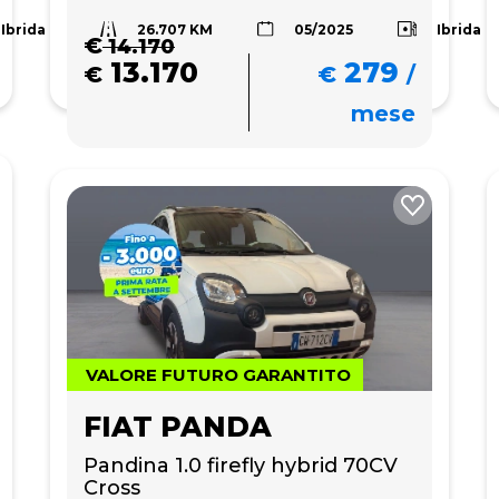
26.707 KM
Ibrida
Ibrida
05/2025
€
14.170
13.170
279
€
€
/
mese
VALORE FUTURO GARANTITO
FIAT PANDA
Pandina 1.0 firefly hybrid 70CV 
Cross