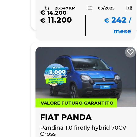
26.347 KM
03/2025
€
14.200
11.200
242
€
€
/
mese
VALORE FUTURO GARANTITO
FIAT PANDA
Pandina 1.0 firefly hybrid 70CV 
Cross