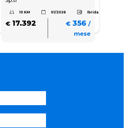
5p.ti
10 KM
Ibrida
01/2026
17.392
356
€
€
/
mese