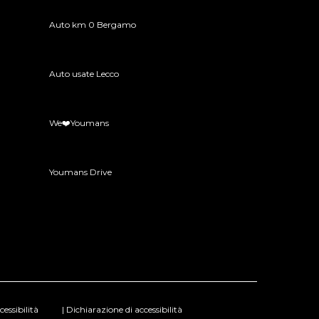
Auto km 0 Bergamo
Auto usate Lecco
We❤️Youmans
Youmans Drive
essibilità
| Dichiarazione di accessibilità