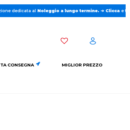
dicata al
Noleggio a lungo termine.
➔
Clicca
e trova l’aut
TA CONSEGNA
MIGLIOR PREZZO