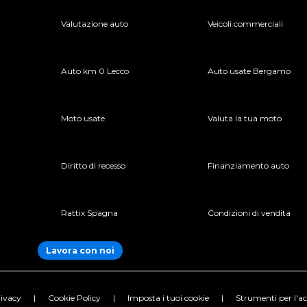
Valutazione auto
Veicoli commerciali
Auto km 0 Lecco
Auto usate Bergamo
Moto usate
Valuta la tua moto
Diritto di recesso
Finanziamento auto
Rattix Spagna
Condizioni di vendita
Lavora con noi
ivacy
|
Cookie Policy
|
Imposta i tuoi cookie
|
Strumenti per l'acc