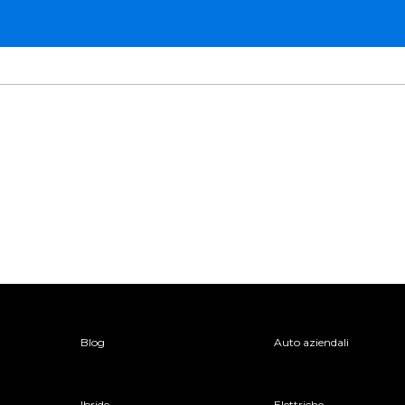
Blog
Auto aziendali
Ibride
Elettriche