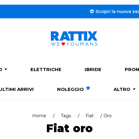
😎 Scopri la nuova sezione de
PO
ELETTRICHE
IBRIDE
PRON
ULTIMI ARRIVI
NOLEGGIO
ALTRO
Home
Tags
Fiat
Oro
Fiat oro