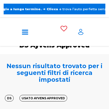
 lungo termine.
➔
Clicca
e trova l’auto perfetta senza pensier
Home
Tags
DS
Ayvens Approved
DS Ayvens Approved
Nessun risultato trovato per i
seguenti filtri di ricerca
impostati
DS
USATO AYVENS APPROVED