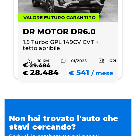
VALORE FUTURO GARANTITO
DR MOTOR DR6.0
1.5 Turbo GPL 149CV CVT + 
tetto apribile
10 KM
GPL
01/2025
€
29.484
28.484
541
€
€
/
mese
Non hai trovato l'auto che
stavi cercando?