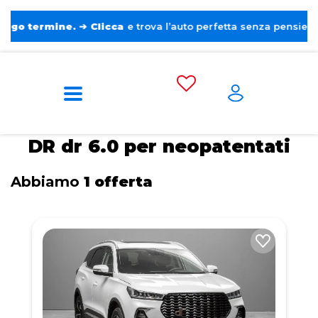
mine.
➔
Clicca
e trova l’auto perfetta senza pensieri. ❤️
Home
Tags
DR
dr 6.0
Per
neopatentati
DR dr 6.0 per neopatentati
Abbiamo
1 offerta