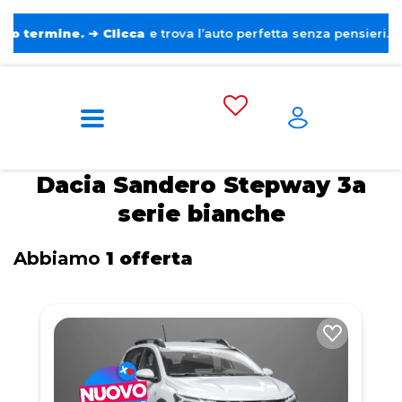
ine.
➔
Clicca
e trova l’auto perfetta senza pensieri. ❤️
Home
Tags
Dacia
Sandero Stepway 3a
serie
Bianche
Dacia Sandero Stepway 3a
serie bianche
Abbiamo
1 offerta