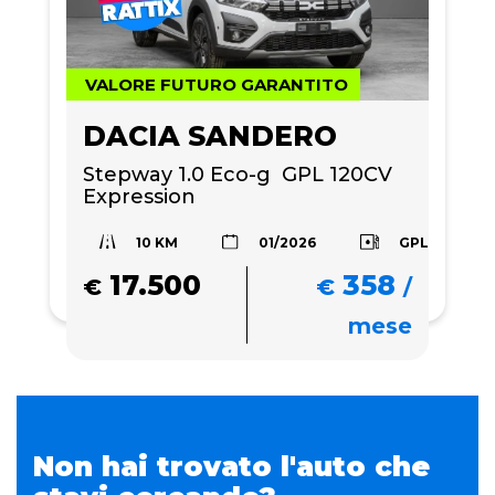
VALORE FUTURO GARANTITO
DACIA SANDERO
Stepway 1.0 Eco-g  GPL 120CV 
Expression 
10 KM
GPL
01/2026
17.500
358
€
€
/
mese
Non hai trovato l'auto che