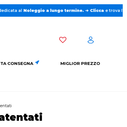
Noleggio a lungo termine.
➔
Clicca
e trova l’auto perfet
TA CONSEGNA
MIGLIOR PREZZO
entati
atentati