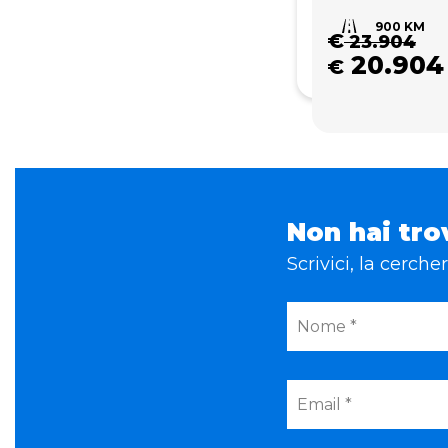
900 KM
€
23.904
20.904
€
Non hai tro
Scrivici, la cerch