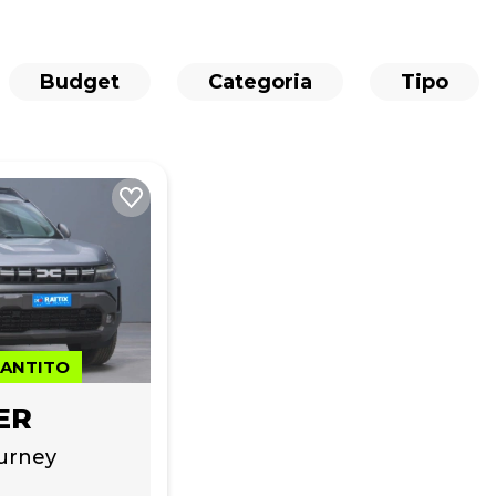
Budget
Categoria
Tipo
RANTITO
ER
urney