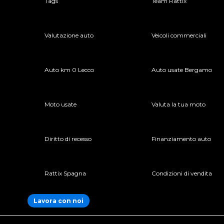
Tags
Team Rattix
Valutazione auto
Veicoli commerciali
Auto km 0 Lecco
Auto usate Bergamo
Moto usate
Valuta la tua moto
Diritto di recesso
Finanziamento auto
Rattix Spagna
Condizioni di vendita
Lavora con noi