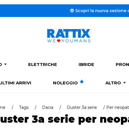
😎 Scopri la nuova sezione dedicata al
PO
ELETTRICHE
IBRIDE
PRON
ULTIMI ARRIVI
NOLEGGIO
ALTRO
me
Tags
Dacia
Duster 3a serie
Per neopat
uster 3a serie per neop