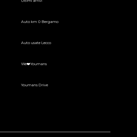
Ultimi arrivi
Auto km 0 Bergamo
Auto usate Lecco
We❤️Youmans
Youmans Drive