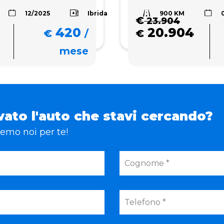
900 KM
Ibrida
12/2025
€
23.904
420
20.904
€
/
€
mese
vato l'auto che stavi cercando?
eremo noi per te!