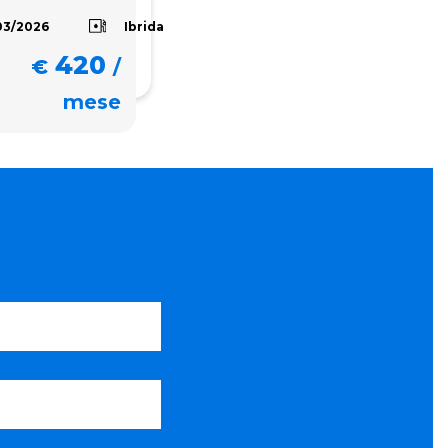
Ibrida
03/2026
420
€
/
mese