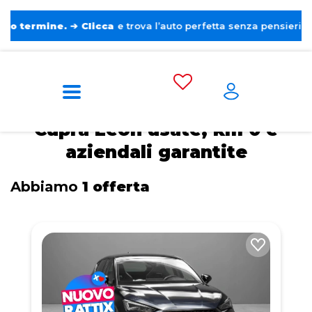
mine.
➔
Clicca
e trova l’auto perfetta senza pensieri. ❤️
Home
Cupra
Leon
Cupra Leon usate, km 0 e
aziendali garantite
Abbiamo
1 offerta