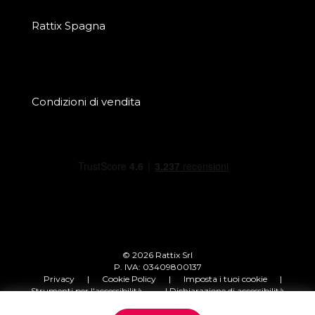
Rattix Spagna
Condizioni di vendita
© 2026 Rattix Srl
P. IVA: 03409800137
Privacy
|
Cookie Policy
|
Imposta i tuoi cookie
|
Strumenti per l'accessibilità
| Dichiarazione di accessibilità