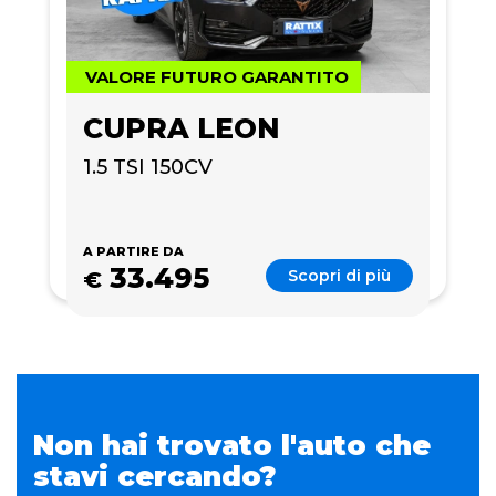
VALORE FUTURO GARANTITO
CUPRA LEON
1.5 TSI 150CV
A PARTIRE DA
33.495
Scopri di più
€
Non hai trovato l'auto che
stavi cercando?