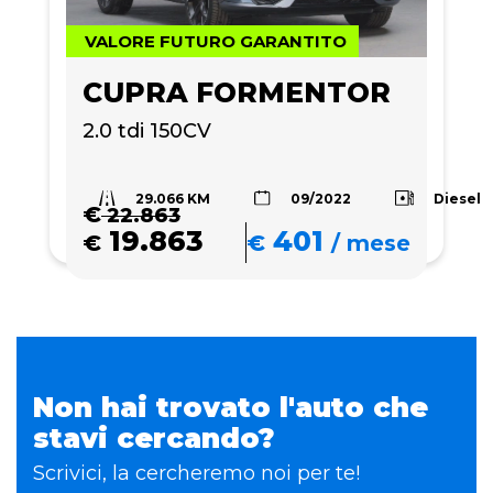
VALORE FUTURO GARANTITO
CUPRA FORMENTOR
2.0 tdi 150CV
29.066 KM
Diesel
09/2022
€
22.863
19.863
401
€
€
/
mese
Non hai trovato l'auto che
stavi cercando?
Scrivici, la cercheremo noi per te!