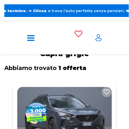
ine.
➔
Clicca
e trova l’auto perfetta senza pensieri. ❤️
Home
Tags
Cupra
Grigie
Cupra grigie
Abbiamo trovato
1 offerta