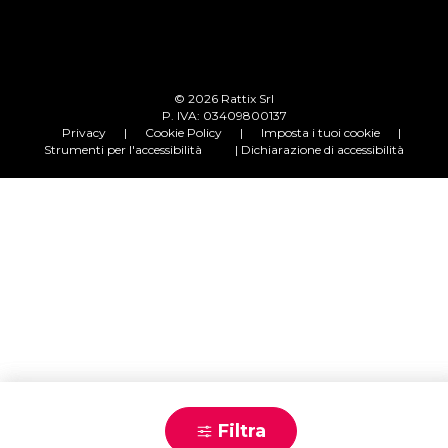
© 2026 Rattix Srl
P. IVA: 03409800137
Privacy
|
Cookie Policy
|
Imposta i tuoi cookie
|
Strumenti per l'accessibilità
| Dichiarazione di accessibilità
Chiamaci
Filtra