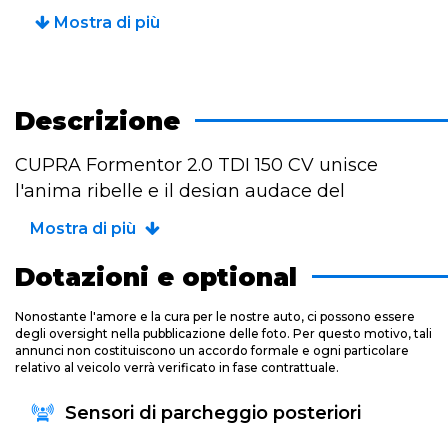
Mostra di più
Descrizione
CUPRA Formentor 2.0 TDI 150 CV unisce
l'anima ribelle e il design audace del
crossover spagnolo alla concretezza di un
Mostra di più
motore nato per i grandi viaggi. Il propulsore
turbodiesel da 150 CV offre una coppia
Dotazioni e optional
vigorosa fin dai bassi regimi, garantendo
Nonostante l'amore e la cura per le nostre auto, ci possono essere
un'ottima fluidità di marcia e consumi
degli oversight nella pubblicazione delle foto. Per questo motivo, tali
straordinariamente contenuti, ideali per le
annunci non costituiscono un accordo formale e ogni particolare
relativo al veicolo verrà verificato in fase contrattuale.
lunghe percorrenze. Le linee taglienti da
coupé e l'assetto sportivo mantengono intatto
Sensori di parcheggio posteriori
il DNA dinamico del marchio, regalando