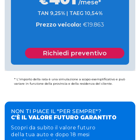
€
/mese*
TAN
9,25%
| TAEG
10,54%
Prezzo veicolo:
€
19.863
Richiedi preventivo
* L'importo della rata è una simulazione a scopo esemplificativo e può
variare in funzione della provincia e della residenza del cliente.
NON TI PIACE IL "PER SEMPRE"?
C'È IL VALORE FUTURO GARANTITO
Scopri da subito il valore futuro
della tua auto e dopo 18 mesi