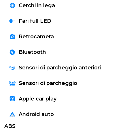
precisione tra le curve senza sacrificare il
Cerchi in lega
comfort. All'interno, l'abitacolo accoglie i
passeggeri con materiali curati, sedili
Fari full LED
avvolgenti e una tecnologia intuitiva,
confermandosi un SUV distintivo, efficiente e
Retrocamera
di grande carattere.
Bluetooth
Sensori di parcheggio anteriori
Sensori di parcheggio
Apple car play
Android auto
ABS