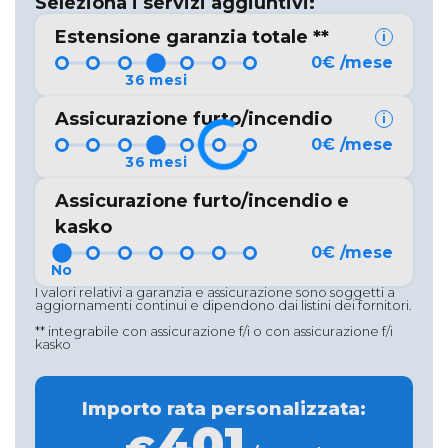
Seleziona i servizi aggiuntivi:
Estensione garanzia totale
**
i
0
€
/mese
Assicurazione furto/incendio
i
0
€
/mese
Assicurazione furto/incendio e
kasko
0
€
/mese
I valori relativi a garanzia e assicurazione sono soggetti a
aggiornamenti continui e dipendono dai listini dei fornitori.
** integrabile con assicurazione f/i o con assicurazione f/i
kasko
Importo rata personalizzata:
401