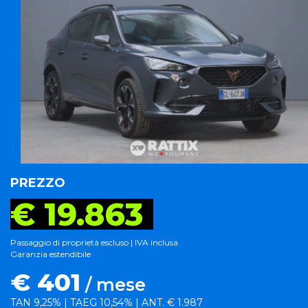
PREZZO
€ 19.863
Passaggio di proprietà escluso | IVA inclusa
Garanzia estendibile
€ 401
/ mese
TAN 9,25% | TAEG 10,54% | ANT. € 1.987