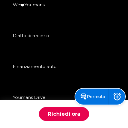
We❤️Youmans
Diritto di recesso
Finanziamento auto
Permuta
Youmans Drive
Notif
Richiedi ora