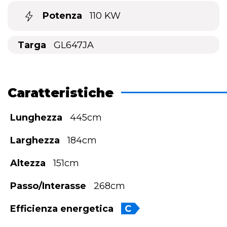
Potenza
110 KW
Targa
GL647JA
Caratteristiche
Lunghezza
445cm
Larghezza
184cm
Altezza
151cm
Passo/Interasse
268cm
Efficienza energetica
C