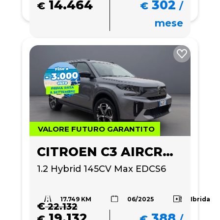
14.464
302
€
€
/
mese
VALORE FUTURO GARANTITO
CITROEN C3 AIRCROSS
1.2 Hybrid 145CV Max EDCS6
17.749 KM
Ibrida
06/2025
€
22.132
19.132
388
€
€
/