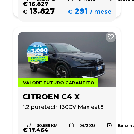
€
16.827
13.827
291
€
€
/
mese
VALORE FUTURO GARANTITO
CITROEN C4 X
1.2 puretech 130CV Max eat8
30.689 KM
Benzin
06/2025
€
17.464