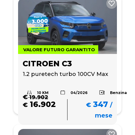
VALORE FUTURO GARANTITO
CITROEN C3
1.2 puretech turbo 100CV Max
10 KM
Benzina
04/2026
€
19.902
16.902
347
€
€
/
mese