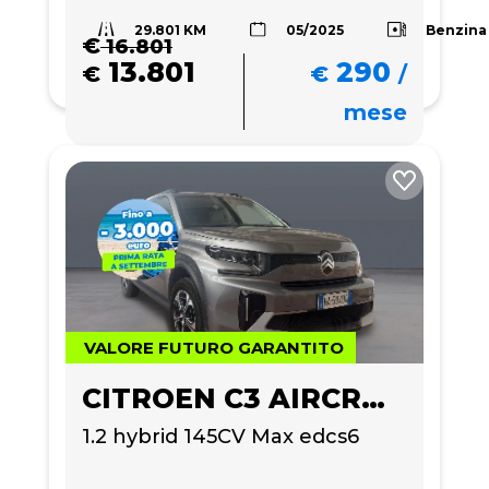
29.801 KM
Benzina
05/2025
€
16.801
13.801
290
€
€
/
mese
VALORE FUTURO GARANTITO
CITROEN C3 AIRCROSS
1.2 hybrid 145CV Max edcs6