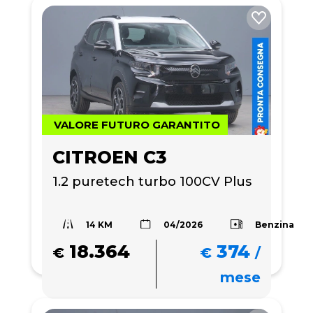
VALORE FUTURO GARANTITO
CITROEN C3
1.2 puretech turbo 100CV Plus
14 KM
Benzina
04/2026
18.364
374
€
€
/
mese