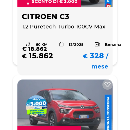
SCONTO DI € 3.000
CITROEN C3
1.2 Puretech Turbo 100CV Max
60 KM
Benzina
12/2025
€
18.862
15.862
328
€
€
/
mese