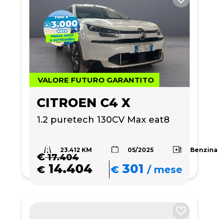
VALORE FUTURO GARANTITO
CITROEN C4 X
1.2 puretech 130CV Max eat8
23.412 KM
Benzina
05/2025
€
17.404
14.404
301
€
€
/
mese