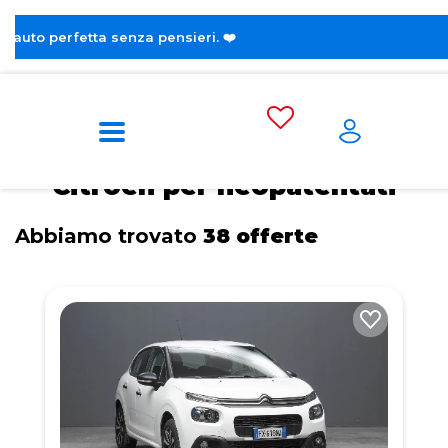
😎 Sco
Home
Tags
Citroen
Per neopatentati
Citroen per neopatentati
Abbiamo trovato
38 offerte