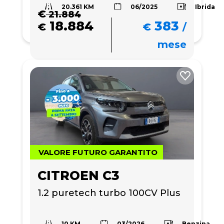
20.361 KM
Ibrida
06/2025
€
21.884
18.884
383
€
€
/
mese
VALORE FUTURO GARANTITO
CITROEN C3
1.2 puretech turbo 100CV Plus
10 KM
Benzina
03/2026