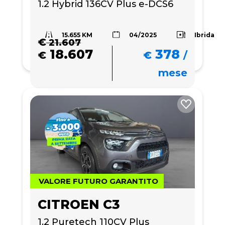
1.2 Hybrid 136CV Plus e-DCS6
15.655 KM
Ibrida
04/2025
€
21.607
18.607
378
€
€
/
mese
VALORE FUTURO GARANTITO
CITROEN C3
1.2 Puretech 110CV Plus