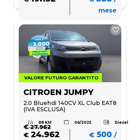
mese
VALORE FUTURO GARANTITO
CITROEN JUMPY
2.0 Bluehdi 140CV XL Club EAT8 
(IVA ESCLUSA)
88 KM
Diesel
06/2025
€
27.962
24.962
500
€
€
/