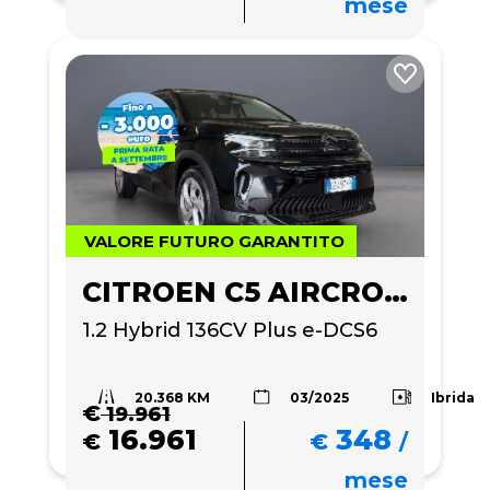
mese
VALORE FUTURO GARANTITO
CITROEN C5 AIRCROSS
1.2 Hybrid 136CV Plus e-DCS6
20.368 KM
Ibrida
03/2025
€
19.961
16.961
348
€
€
/
mese