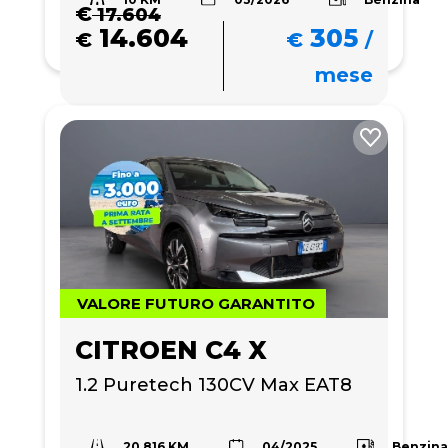
€
17.604
14.604
305
€
€
/
mese
VALORE FUTURO GARANTITO
CITROEN C4 X
1.2 Puretech 130CV Max EAT8
20.816 KM
Benzin
04/2025