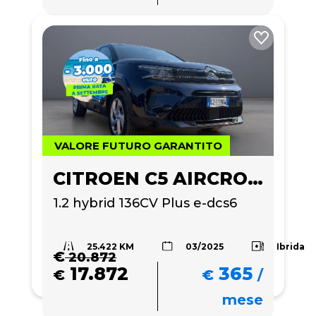
VALORE FUTURO GARANTITO
CITROEN C5 AIRCROSS
1.2 hybrid 136CV Plus e-dcs6
25.422 KM
Ibrida
03/2025
€
20.872
17.872
365
€
€
/
mese