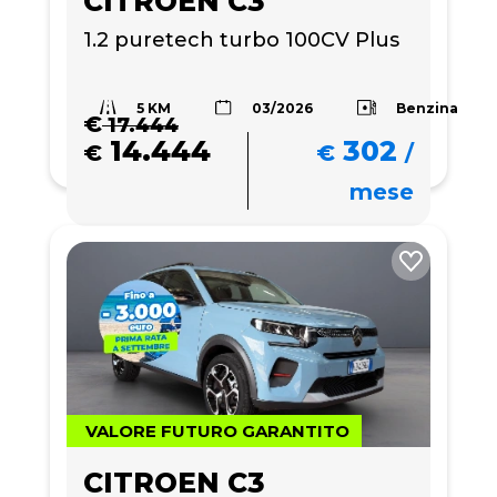
CITROEN C3
1.2 puretech turbo 100CV Plus
5 KM
Benzina
03/2026
€
17.444
14.444
302
€
€
/
mese
VALORE FUTURO GARANTITO
CITROEN C3