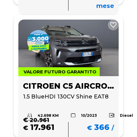
mese
VALORE FUTURO GARANTITO
CITROEN C5 AIRCROSS
1.5 BlueHDI 130CV Shine EAT8
42.698 KM
Diesel
10/2023
€
20.961
17.961
366
€
€
/