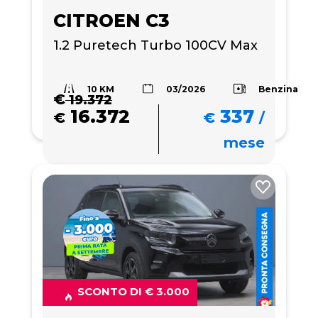
CITROEN C3
1.2 Puretech Turbo 100CV Max 
10 KM
Benzina
03/2026
€
19.372
16.372
337
€
€
/
mese
SCONTO DI € 3.000