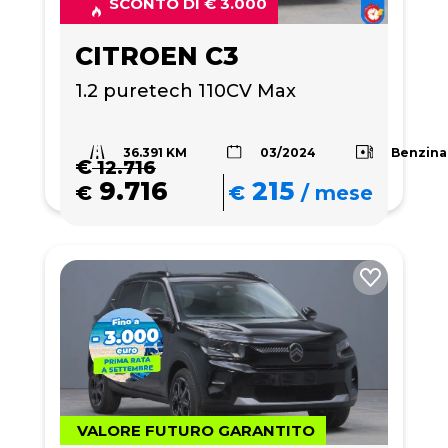
SCONTO DI € 3.000
CITROEN C3
1.2 puretech 110CV Max
36.391 KM
Benzina
03/2024
€
12.716
9.716
215
€
€
/
mese
VALORE FUTURO GARANTITO