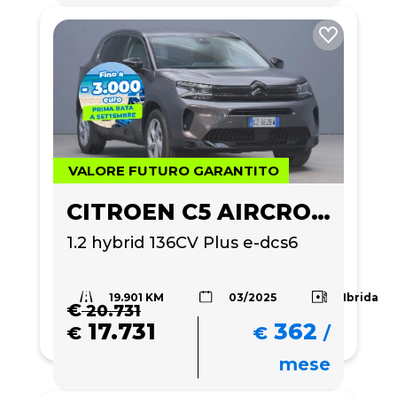
VALORE FUTURO GARANTITO
CITROEN C5 AIRCROSS
1.2 hybrid 136CV Plus e-dcs6
19.901 KM
Ibrida
03/2025
€
20.731
17.731
362
€
€
/
mese