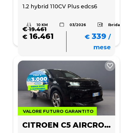
1.2 hybrid 110CV Plus edcs6
10 KM
Ibrida
03/2026
€
19.461
16.461
339
€
€
/
mese
VALORE FUTURO GARANTITO
CITROEN C5 AIRCROSS