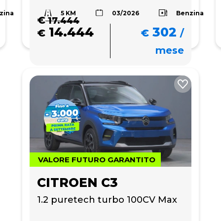
5 KM
zina
Benzina
03/2026
€
17.444
14.444
302
€
€
/
mese
VALORE FUTURO GARANTITO
CITROEN C3
1.2 puretech turbo 100CV Max