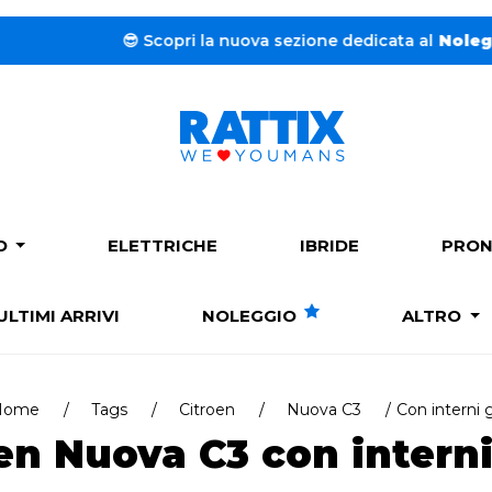
😎 Scopri la nuova sezione dedicata al
Noleggio a lung
PO
ELETTRICHE
IBRIDE
PRON
ULTIMI ARRIVI
NOLEGGIO
ALTRO
Home
Tags
Citroen
Nuova C3
Con interni g
en Nuova C3 con interni