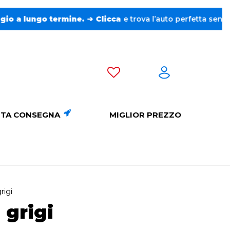
o termine.
➔
Clicca
e trova l’auto perfetta senza pensieri. ❤
TA CONSEGNA
MIGLIOR PREZZO
rigi
 grigi