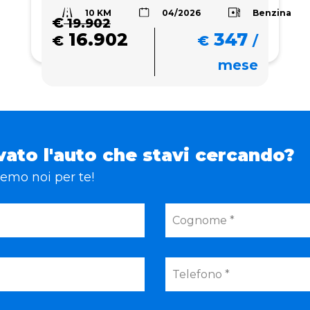
10 KM
Benzina
04/2026
€
19.902
16.902
347
€
€
/
mese
vato l'auto che stavi cercando?
eremo noi per te!