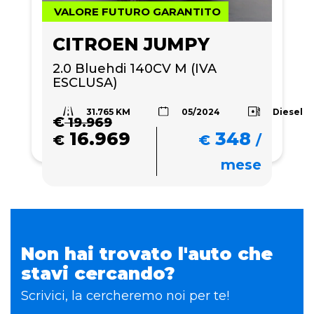
VALORE FUTURO GARANTITO
CITROEN JUMPY
2.0 Bluehdi 140CV M (IVA 
ESCLUSA)
31.765 KM
Diesel
05/2024
€
19.969
16.969
348
€
€
/
mese
Non hai trovato l'auto che
stavi cercando?
Scrivici, la cercheremo noi per te!