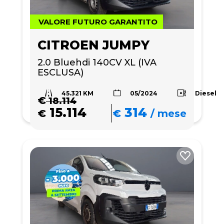
VALORE FUTURO GARANTITO
CITROEN JUMPY
2.0 Bluehdi 140CV XL (IVA 
ESCLUSA)
45.321 KM
Diesel
05/2024
€
18.114
15.114
314
€
€
/
mese