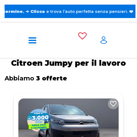
.
➔
Clicca
e trova l’auto perfetta senza pensieri. ❤️
Home
Tags
Citroen
Jumpy
Per il
lavoro
Citroen Jumpy per il lavoro
Abbiamo
3 offerte