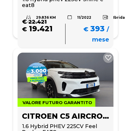
eat8
29.836 KM
Ibrida
11/2022
€
22.421
19.421
393
€
€
/
mese
VALORE FUTURO GARANTITO
CITROEN C5 AIRCROSS
1.6 Hybrid PHEV 225CV Feel 