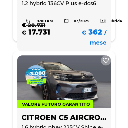
1.2 hybrid 136CV Plus e-dcs6
19.901 KM
Ibrida
03/2025
€
20.731
17.731
362
€
€
/
mese
VALORE FUTURO GARANTITO
CITROEN C5 AIRCROSS
1.6 hybrid phev 225CV Shine e-