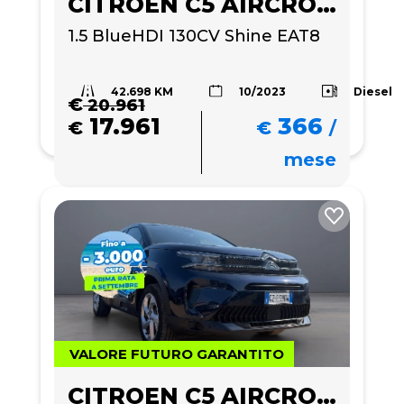
CITROEN C5 AIRCROSS
1.5 BlueHDI 130CV Shine EAT8
42.698 KM
Diesel
10/2023
€
20.961
17.961
366
€
€
/
mese
VALORE FUTURO GARANTITO
CITROEN C5 AIRCROSS