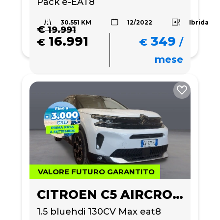
Pack e-EAT8
30.551 KM
Ibrida
12/2022
€
19.991
16.991
349
€
€
/
mese
VALORE FUTURO GARANTITO
CITROEN C5 AIRCROSS
1.5 bluehdi 130CV Max eat8