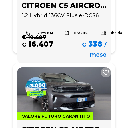
CITROEN C5 AIRCROSS
1.2 Hybrid 136CV Plus e-DCS6
15.979 KM
Ibrida
03/2025
€
19.407
16.407
338
€
€
/
mese
VALORE FUTURO GARANTITO