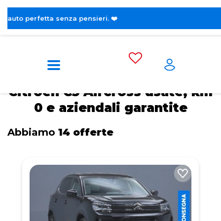
 pensieri. ❤️
Home
Citroen
C5 Aircross
Citroen C5 Aircross usate, km
0 e aziendali garantite
Abbiamo
14 offerte