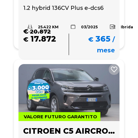
1.2 hybrid 136CV Plus e-dcs6
25.422 KM
Ibrida
03/2025
€
20.872
17.872
365
€
€
/
mese
VALORE FUTURO GARANTITO
CITROEN C5 AIRCROSS