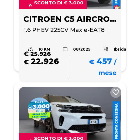
SCONTO DI € 3.000
CITROEN C5 AIRCROSS
1.6 PHEV 225CV Max e-EAT8
10 KM
Ibrida
08/2025
€
25.926
22.926
457
€
€
/
mese
SCONTO DI € 3.000