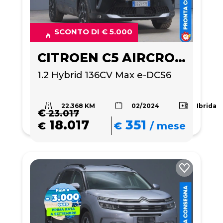
SCONTO DI € 5.000
CITROEN C5 AIRCROSS
1.2 Hybrid 136CV Max e-DCS6
22.368 KM
Ibrida
02/2024
€
23.017
18.017
351
€
€
/
mese