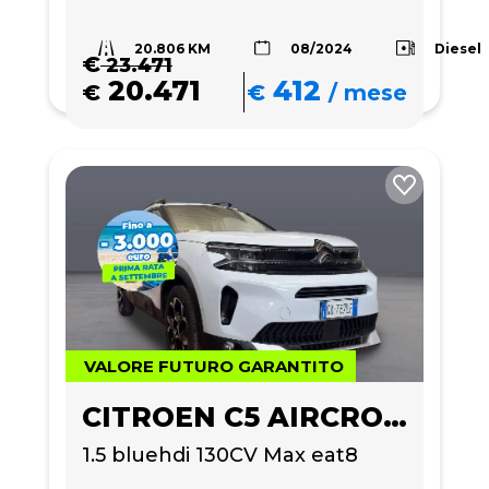
20.806 KM
Diesel
08/2024
€
23.471
20.471
412
€
€
/
mese
VALORE FUTURO GARANTITO
CITROEN C5 AIRCROSS
1.5 bluehdi 130CV Max eat8