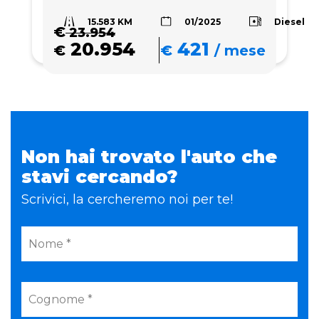
15.583 KM
Diesel
01/2025
€
23.954
20.954
421
€
€
/
mese
Non hai trovato l'auto che
stavi cercando?
Scrivici, la cercheremo noi per te!