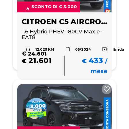
SCONTO DI € 3.000
CITROEN C5 AIRCROSS
1.6 Hybrid PHEV 180CV Max e-
EAT8
12.029 KM
Ibrida
05/2024
€
24.601
21.601
433
€
€
/
mese