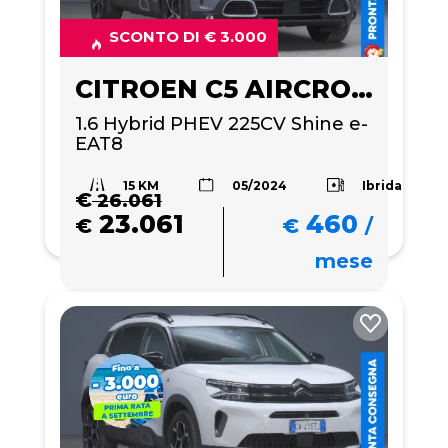
SCONTO DI € 3.000
CITROEN C5 AIRCROSS
1.6 Hybrid PHEV 225CV Shine e-
EAT8
15 KM
Ibrida
05/2024
€
26.061
23.061
460
€
€
/
mese