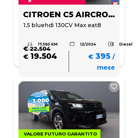
CITROEN C5 AIRCROSS
1.5 bluehdi 130CV Max eat8
17.360 KM
Diesel
12/2024
€
22.504
19.504
395
€
€
/
mese
VALORE FUTURO GARANTITO