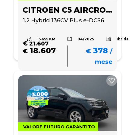
CITROEN C5 AIRCROSS
1.2 Hybrid 136CV Plus e-DCS6
15.655 KM
Ibrida
04/2025
€
21.607
18.607
378
€
€
/
mese
VALORE FUTURO GARANTITO