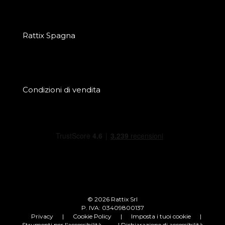
Rattix Spagna
Condizioni di vendita
© 2026 Rattix Srl
P. IVA: 03409800137
Privacy
|
Cookie Policy
|
Imposta i tuoi cookie
|
Strumenti per l'accessibilità
| Dichiarazione di accessibilità