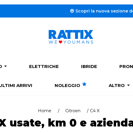
😎 Scopri la nuova sezione dedicata al
PO
ELETTRICHE
IBRIDE
PRON
ULTIMI ARRIVI
NOLEGGIO
ALTRO
Home
Citroen
C4 X
X usate, km 0 e azienda