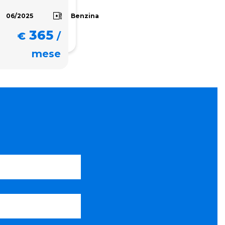
Benzina
06/2025
365
€
/
mese