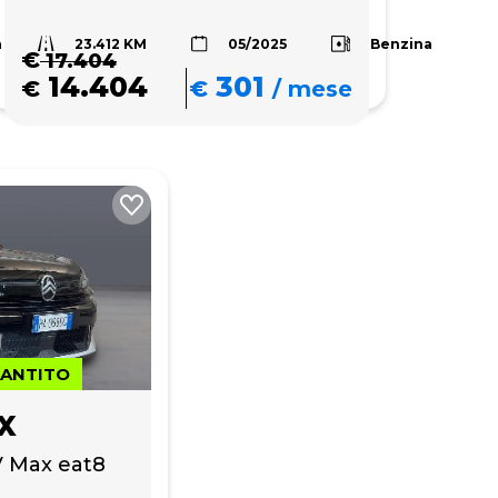
23.412 KM
a
Benzina
05/2025
€
17.404
14.404
301
€
€
/
mese
RANTITO
X
V Max eat8