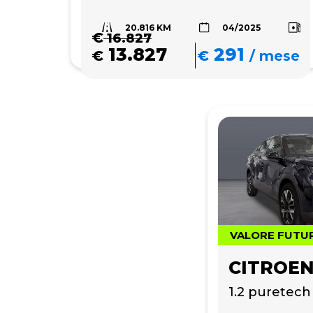
20.816 KM
04/2025
€
16.827
13.827
291
€
€
/
mese
VALORE FUTU
CITROEN
1.2 puretech