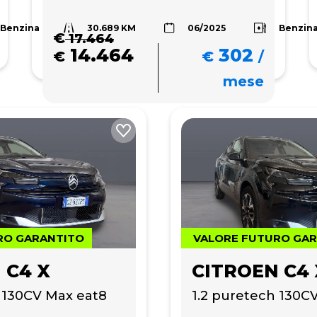
30.689 KM
Benzina
Benzin
06/2025
€
17.464
14.464
302
€
€
/
mese
RO GARANTITO
VALORE FUTURO GA
 C4 X
CITROEN C4 
 130CV Max eat8
1.2 puretech 130C