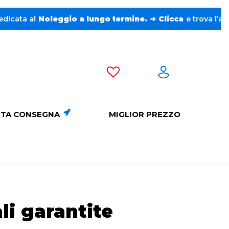
Noleggio a lungo termine.
➔
Clicca
e trova l’auto perfett
TA CONSEGNA
MIGLIOR PREZZO
li garantite