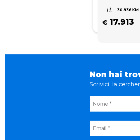
30.836 KM
17.913
€
Non hai tro
Scrivici, la cerch