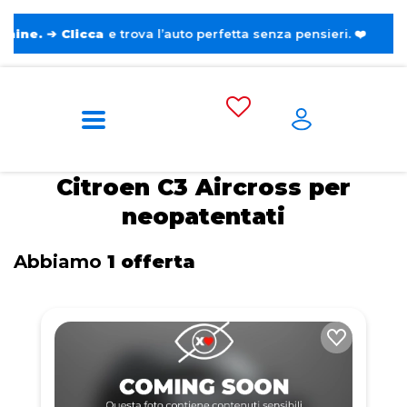
➔
Clicca
e trova l’auto perfetta senza pensieri. ❤️
Home
Tags
Citroen
C3 Aircross
Per
neopatentati
Citroen C3 Aircross per
neopatentati
Abbiamo
1 offerta