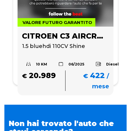
VALORE FUTURO GARANTITO
CITROEN C3 AIRCROSS
1.5 bluehdi 110CV Shine
10 KM
Diesel
06/2025
20.989
422
€
€
/
mese
Non hai trovato l'auto che