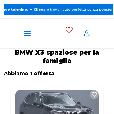
rmine.
➔
Clicca
e trova l’auto perfetta senza pensieri. ❤️
Home
Tags
BMW
X3
Spaziose per
la famiglia
BMW X3 spaziose per la
famiglia
Abbiamo
1 offerta