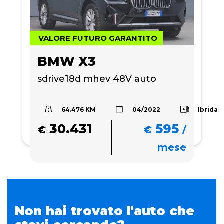
VALORE FUTURO GARANTITO
BMW X3
sdrive18d mhev 48V auto
64.476 KM
Ibrida
04/2022
30.431
595
€
€
/
mese
Non hai trovato l'auto che