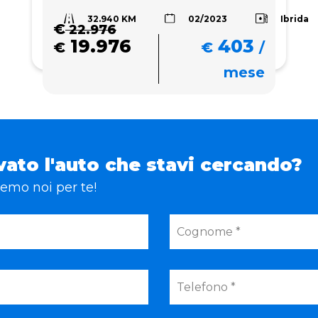
32.940 KM
Ibrida
02/2023
€
22.976
19.976
403
€
€
/
mese
vato l'auto che stavi cercando?
eremo noi per te!