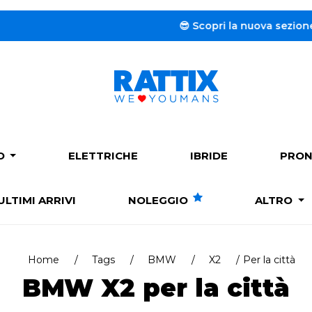
😎 Scopri la nuova sezione dedicat
PO
ELETTRICHE
IBRIDE
PRON
ULTIMI ARRIVI
NOLEGGIO
ALTRO
Home
Tags
BMW
X2
Per la città
BMW X2 per la città