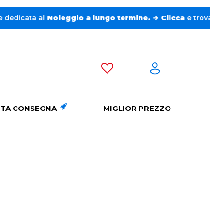
a al
Noleggio a lungo termine.
➔
Clicca
e trova l’auto pe
TA CONSEGNA
MIGLIOR PREZZO