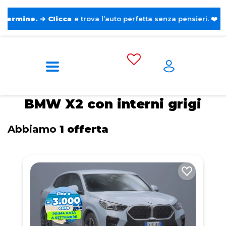
e.
➔
Clicca
e trova l’auto perfetta senza pensieri. ❤️
Home
Tags
BMW
X2
Con interni
grigi
BMW X2 con interni grigi
Abbiamo
1 offerta