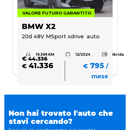
VALORE FUTURO GARANTITO
BMW X2
20d 48V MSport xdrive  auto
19.369 KM
Ibrida
12/2024
€
44.336
41.336
795
€
€
/
mese
Non hai trovato l'auto che
stavi cercando?