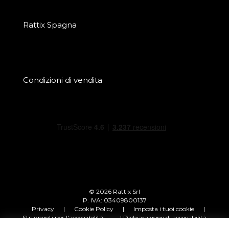
Rattix Spagna
Condizioni di vendita
© 2026 Rattix Srl
P. IVA: 03409800137
Privacy
|
Cookie Policy
|
Imposta i tuoi cookie
|
Strumenti per l'accessibilità
| Dichiarazione di accessibilità