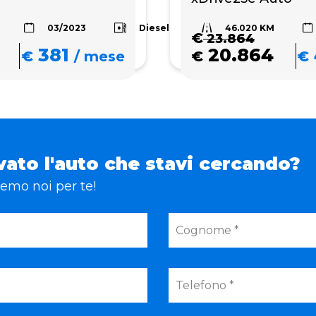
46.020 KM
Diesel
03/2023
€
23.864
381
20.864
€
/
mese
€
€
vato l'auto che stavi cercando?
eremo noi per te!