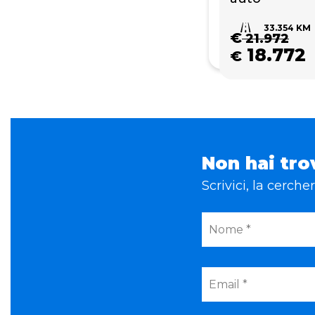
33.354 KM
€
21.972
18.772
€
Non hai tro
Scrivici, la cerch