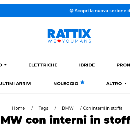
😎 Scopri la nuova sezione dedicata al
PO
ELETTRICHE
IBRIDE
PRON
ULTIMI ARRIVI
NOLEGGIO
ALTRO
Home
Tags
BMW
Con interni in stoffa
MW con interni in stof