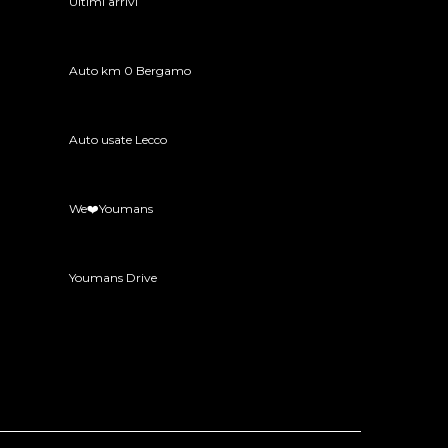
Ultimi arrivi
Auto km 0 Bergamo
Auto usate Lecco
We❤️Youmans
Youmans Drive