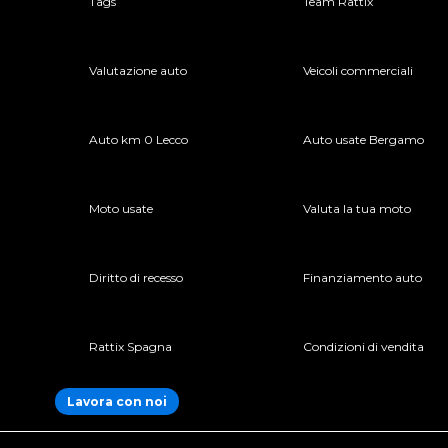
Tags
Team Rattix
Valutazione auto
Veicoli commerciali
Auto km 0 Lecco
Auto usate Bergamo
Moto usate
Valuta la tua moto
Diritto di recesso
Finanziamento auto
Rattix Spagna
Condizioni di vendita
Lavora con noi