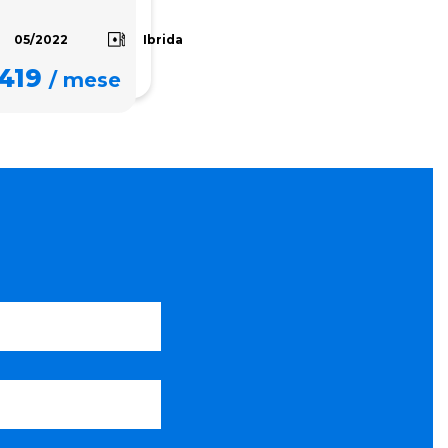
Ibrida
05/2022
419
/
mese