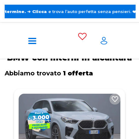
ne.
➔
Clicca
e trova l’auto perfetta senza pensieri. ❤️
Home
Tags
BMW
Con interni in alcantara
BMW con interni in alcantara
Abbiamo trovato
1 offerta