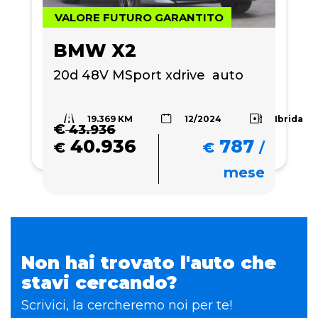
VALORE FUTURO GARANTITO
BMW X2
20d 48V MSport xdrive  auto
19.369 KM
Ibrida
12/2024
€
43.936
40.936
787
€
€
/
mese
Non hai trovato l'auto che
stavi cercando?
Scrivici, la cercheremo noi per te!