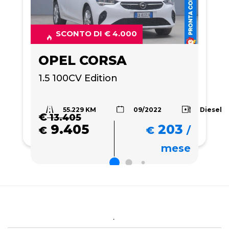
SCONTO DI € 4.000
OPEL CORSA
1.5 100CV Edition 
55.229 KM
Diesel
09/2022
€
13.405
9.405
203
€
€
/
mese