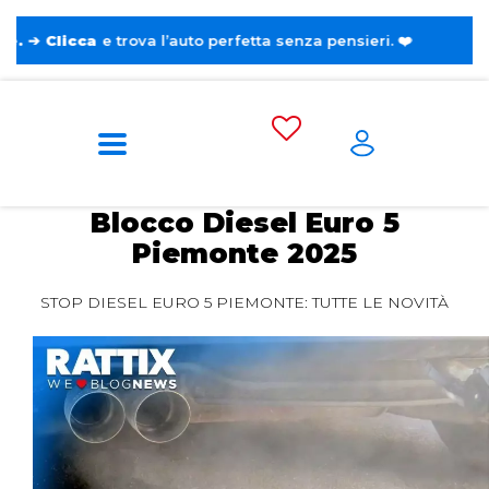
a
e trova l’auto perfetta senza pensieri. ❤️
Home
Blog
Curiosità
Blocco Diesel Euro
5 Piemonte 2025
Blocco Diesel Euro 5
Piemonte 2025
STOP DIESEL EURO 5 PIEMONTE: TUTTE LE NOVITÀ