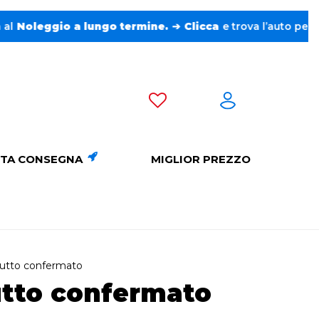
ungo termine.
➔
Clicca
e trova l’auto perfetta senza pensier
TA CONSEGNA
MIGLIOR PREZZO
 tutto confermato
tutto confermato