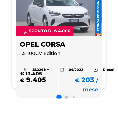
SCONTO DI € 4.000
OPEL CORSA
1.5 100CV Edition 
55.229 KM
Diesel
09/2022
€
13.405
9.405
203
€
€
/
mese