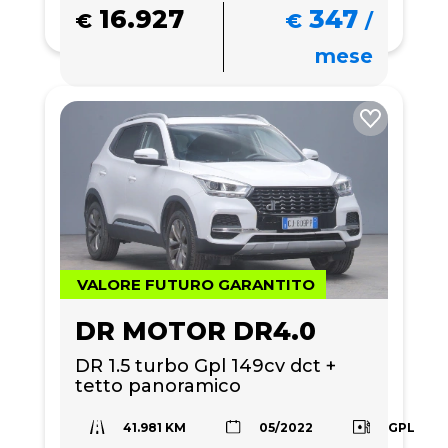
16.927
347
€
€
/
mese
VALORE FUTURO GARANTITO
DR MOTOR DR4.0
DR 1.5 turbo Gpl 149cv dct + 
tetto panoramico 
41.981 KM
GPL
05/2022