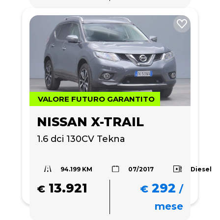
VALORE FUTURO GARANTITO
NISSAN X-TRAIL
1.6 dci 130CV Tekna
94.199 KM
Diesel
07/2017
13.921
292
€
€
/
mese