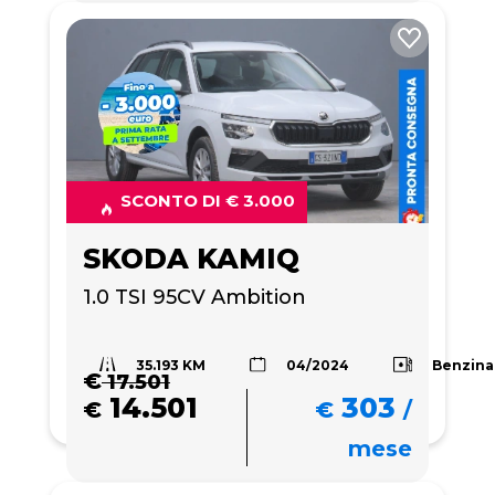
SCONTO DI € 3.000
SKODA KAMIQ
1.0 TSI 95CV Ambition
35.193 KM
Benzina
04/2024
€
17.501
14.501
303
€
€
/
mese