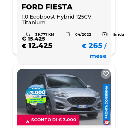
FORD FIESTA
1.0 Ecoboost Hybrid 125CV 
Titanium
39.777 KM
Ibrida
04/2022
€
15.425
12.425
265
€
€
/
mese
SCONTO DI € 3.000