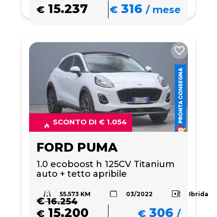
15.237
316
€
€
/
mese
SCONTO DI € 1.054
FORD PUMA
1.0 ecoboost h 125CV Titanium 
auto + tetto apribile
55.573 KM
Ibrida
03/2022
€
16.254
15.200
306
€
€
/