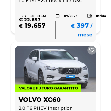
1.0 ETSI EVO 110CV Life DSG
50.101 KM
Ibrida
07/2023
€
22.657
19.657
397
€
€
/
mese
VALORE FUTURO GARANTITO
VOLVO XC60
2.0 T6 PHEV Inscription 