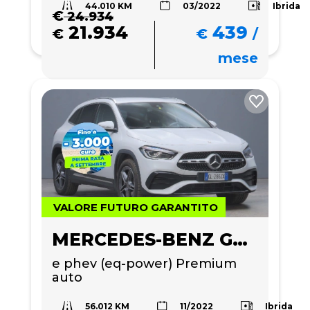
44.010 KM
Ibrida
03/2022
€
24.934
21.934
439
€
€
/
mese
VALORE FUTURO GARANTITO
MERCEDES-BENZ GLA 250
e phev (eq-power) Premium 
auto
56.012 KM
Ibrida
11/2022