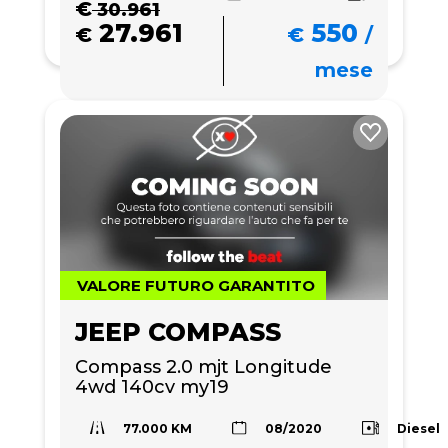
€
30.961
27.961
550
€
€
/
mese
VALORE FUTURO GARANTITO
JEEP COMPASS
Compass 2.0 mjt Longitude 
4wd 140cv my19
77.000 KM
Diesel
08/2020