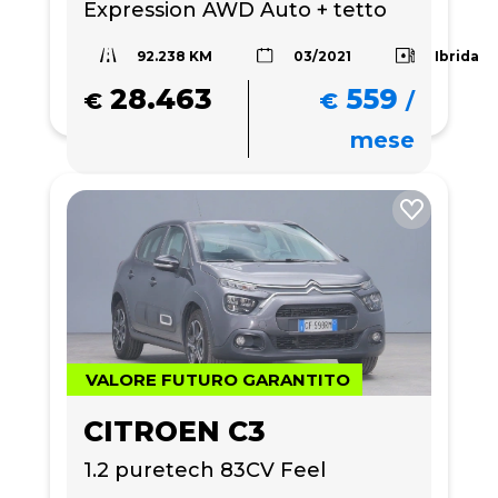
Expression AWD Auto + tetto 
apribile
92.238 KM
Ibrida
03/2021
28.463
559
€
€
/
mese
VALORE FUTURO GARANTITO
CITROEN C3
1.2 puretech 83CV Feel