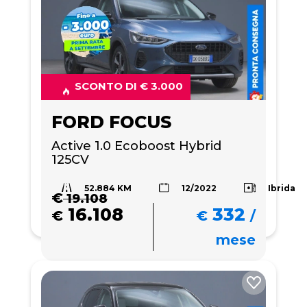
SCONTO DI € 3.000
FORD FOCUS
Active 1.0 Ecoboost Hybrid 
125CV
52.884 KM
Ibrida
12/2022
€
19.108
16.108
332
€
€
/
mese