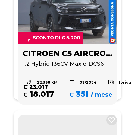
SCONTO DI € 5.000
CITROEN C5 AIRCROSS
1.2 Hybrid 136CV Max e-DCS6
22.368 KM
Ibrida
02/2024
€
23.017
18.017
351
€
€
/
mese