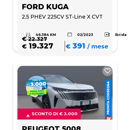
FORD KUGA
2.5 PHEV 225CV ST-Line X CVT
46.384 KM
Ibrida
02/2023
€
22.327
19.327
391
€
€
/
mese
SCONTO DI € 3.000
PEUGEOT 5008