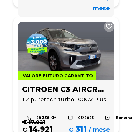
mese
VALORE FUTURO GARANTITO
CITROEN C3 AIRCROSS
1.2 puretech turbo 100CV Plus
28.338 KM
Benzin
05/2025
€
17.921
14.921
311
€
€
/
mese