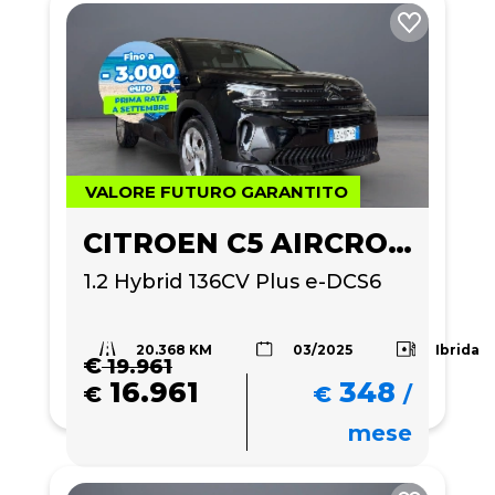
VALORE FUTURO GARANTITO
CITROEN C5 AIRCROSS
1.2 Hybrid 136CV Plus e-DCS6
20.368 KM
Ibrida
03/2025
€
19.961
16.961
348
€
€
/
mese