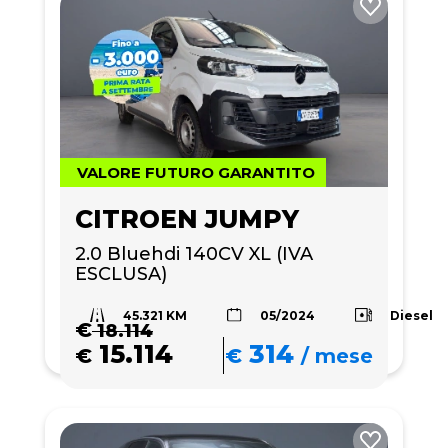
VALORE FUTURO GARANTITO
CITROEN JUMPY
2.0 Bluehdi 140CV XL (IVA 
ESCLUSA)
45.321 KM
Diesel
05/2024
€
18.114
15.114
314
€
€
/
mese