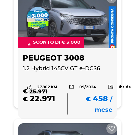
SCONTO DI € 3.000
PEUGEOT 3008
1.2 Hybrid 145CV GT e-DCS6
27.902 KM
Ibrida
09/2024
€
25.971
22.971
458
€
€
/
mese