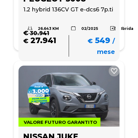
1.2 hybrid 136CV GT e-dcs6 7p.ti
26.643 KM
Ibrida
02/2025
€
30.941
27.941
549
€
€
/
mese
VALORE FUTURO GARANTITO
NISSAN JUKE