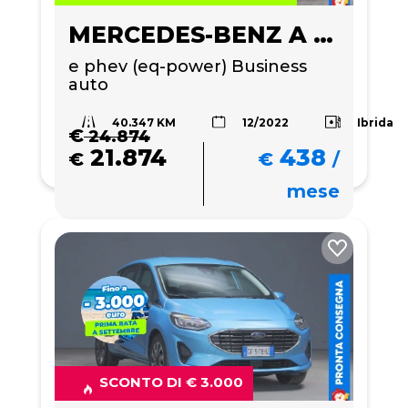
MERCEDES-BENZ A 250
e phev (eq-power) Business 
auto
40.347 KM
Ibrida
12/2022
€
24.874
21.874
438
€
€
/
mese
SCONTO DI € 3.000