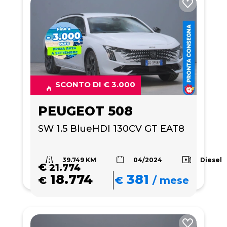
SCONTO DI € 3.000
PEUGEOT 508
SW 1.5 BlueHDI 130CV GT EAT8
39.749 KM
Diesel
04/2024
€
21.774
18.774
381
€
€
/
mese