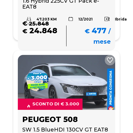
1.6 Hybrid 225CV GT Pack e-
EAT8
47.203 KM
Ibrida
12/2021
€
25.848
24.848
477
€
€
/
mese
SCONTO DI € 3.000
PEUGEOT 508
SW 1.5 BlueHDI 130CV GT EAT8