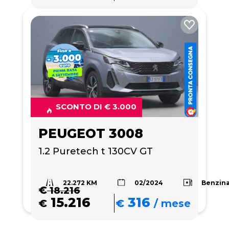
SCONTO DI € 3.000
PEUGEOT 3008
1.2 Puretech t 130CV GT
22.272 KM
Benzin
02/2024
€
18.216
15.216
316
€
€
/
mese