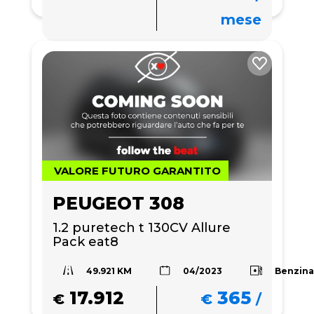
mese
VALORE FUTURO GARANTITO
PEUGEOT 308
1.2 puretech t 130CV Allure 
Pack eat8
49.921 KM
Benzin
04/2023
17.912
365
€
€
/