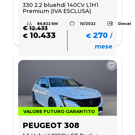
330 2.2 bluehdi 140CV L1H1 
Premium (IVA ESCLUSA)
86.822 KM
Diesel
10/2022
€
12.433
10.433
270
€
€
/
mese
VALORE FUTURO GARANTITO
PEUGEOT 308