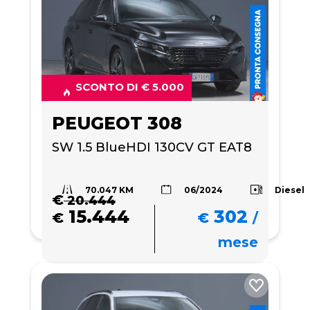
SCONTO DI € 5.000
PEUGEOT 308
SW 1.5 BlueHDI 130CV GT EAT8
70.047 KM
Diesel
06/2024
€
20.444
15.444
302
€
€
/
mese