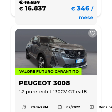
€
19.837
16.837
346
€
€
/
mese
VALORE FUTURO GARANTITO
PEUGEOT 3008
1.2 puretech t 130CV GT eat8
29.843 KM
Benzin
02/2022