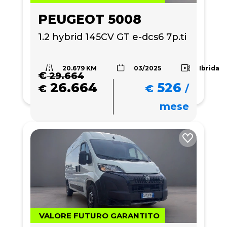
PEUGEOT 5008
1.2 hybrid 145CV GT e-dcs6 7p.ti
20.679 KM
Ibrida
03/2025
€
29.664
26.664
526
€
€
/
mese
VALORE FUTURO GARANTITO