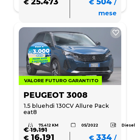
25.473
504
€
€
/
mese
VALORE FUTURO GARANTITO
PEUGEOT 3008
1.5 bluehdi 130CV Allure Pack 
eat8
75.412 KM
Diesel
05/2022
€
19.191
16.191
334
€
€
/