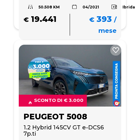
50.508 KM
Ibrida
04/2021
19.441
393
€
€
/
mese
SCONTO DI € 3.000
PEUGEOT 5008
1.2 Hybrid 145CV GT e-DCS6 
7p.ti