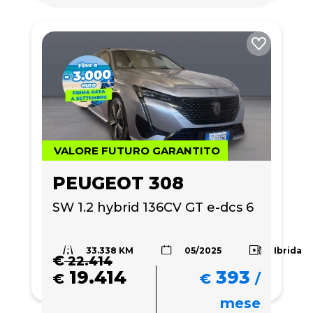
VALORE FUTURO GARANTITO
PEUGEOT 308
SW 1.2 hybrid 136CV GT e-dcs 6
33.338 KM
Ibrida
05/2025
€
22.414
19.414
393
€
€
/
mese