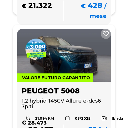
21.322
428
€
€
/
mese
VALORE FUTURO GARANTITO
PEUGEOT 5008
1.2 hybrid 145CV Allure e-dcs6 
7p.ti
21.094 KM
Ibrida
03/2025
€
28.473