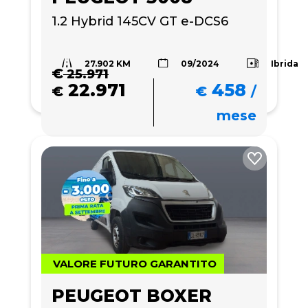
1.2 Hybrid 145CV GT e-DCS6
27.902 KM
Ibrida
09/2024
€
25.971
22.971
458
€
€
/
mese
VALORE FUTURO GARANTITO
PEUGEOT BOXER