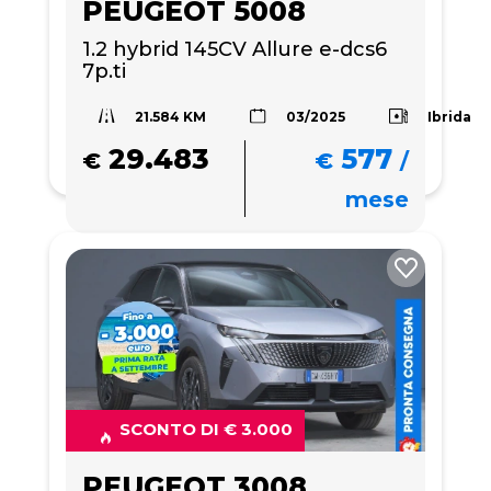
PEUGEOT 5008
1.2 hybrid 145CV Allure e-dcs6 
7p.ti
21.584 KM
Ibrida
03/2025
29.483
577
€
€
/
mese
SCONTO DI € 3.000
PEUGEOT 3008