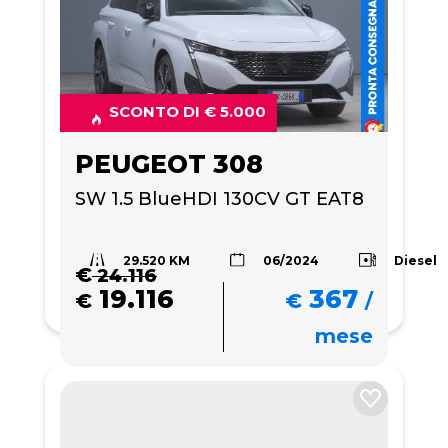
SCONTO DI € 5.000
PEUGEOT 308
SW 1.5 BlueHDI 130CV GT EAT8
29.520 KM
Diesel
06/2024
€
24.116
19.116
367
€
€
/
mese