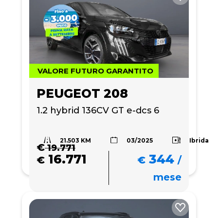
VALORE FUTURO GARANTITO
PEUGEOT 208
1.2 hybrid 136CV GT e-dcs 6
21.503 KM
Ibrida
03/2025
€
19.771
16.771
344
€
€
/
mese