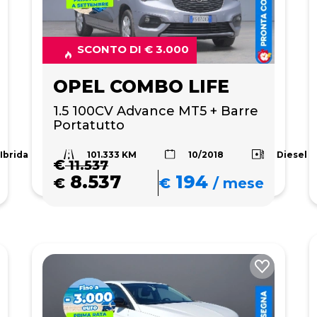
SCONTO DI € 3.000
OPEL COMBO LIFE
1.5 100CV Advance MT5 + Barre 
Portatutto 
101.333 KM
Ibrida
Diesel
10/2018
€
11.537
8.537
194
€
€
/
mese