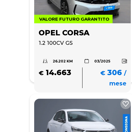
VALORE FUTURO GARANTITO
OPEL CORSA
1.2 100CV GS
26.202 KM
03/2025
14.663
306
€
€
/
mese