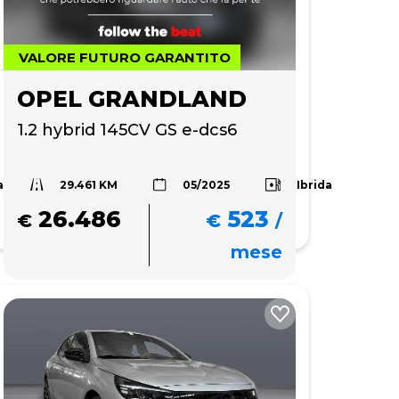
VALORE FUTURO GARANTITO
OPEL GRANDLAND
1.2 hybrid 145CV GS e-dcs6
29.461 KM
a
Ibrida
05/2025
26.486
523
€
€
/
mese