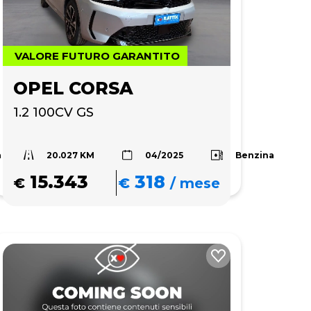
VALORE FUTURO GARANTITO
OPEL CORSA
1.2 100CV GS
20.027 KM
a
Benzina
04/2025
15.343
318
€
€
/
mese