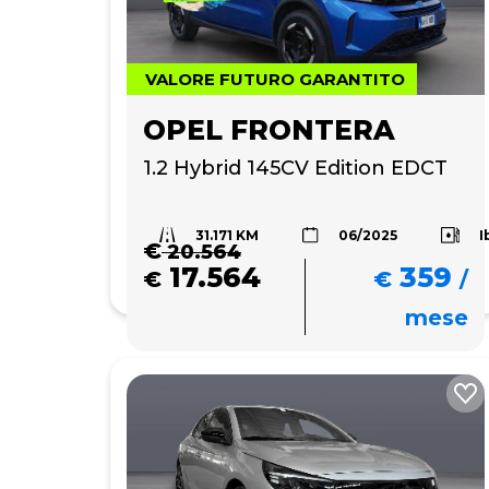
VALORE FUTURO GARANTITO
OPEL FRONTERA
1.2 Hybrid 145CV Edition EDCT
31.171 KM
I
06/2025
€
20.564
17.564
359
€
€
/
mese