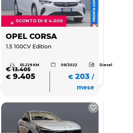
SCONTO DI € 4.000
OPEL CORSA
1.5 100CV Edition 
55.229 KM
Diesel
09/2022
€
13.405
9.405
203
€
€
/
mese