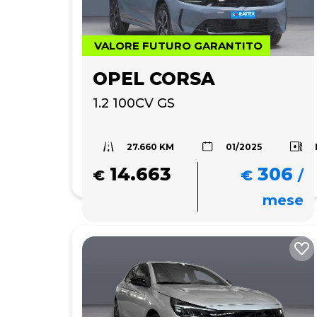
VALORE FUTURO GARANTITO
OPEL CORSA
1.2 100CV GS
27.660 KM
01/2025
14.663
306
€
€
/
mese