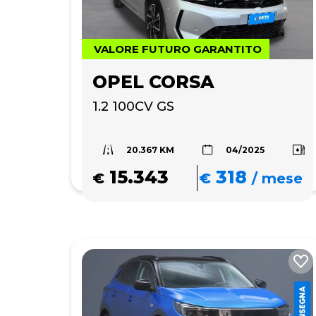
VALORE FUTURO GARANTITO
OPEL CORSA
1.2 100CV GS
20.367 KM
04/2025
15.343
318
€
€
/
mese