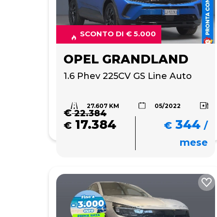
SCONTO DI € 5.000
OPEL GRANDLAND
1.6 Phev 225CV GS Line Auto
27.607 KM
05/2022
€
22.384
17.384
344
€
€
/
mese