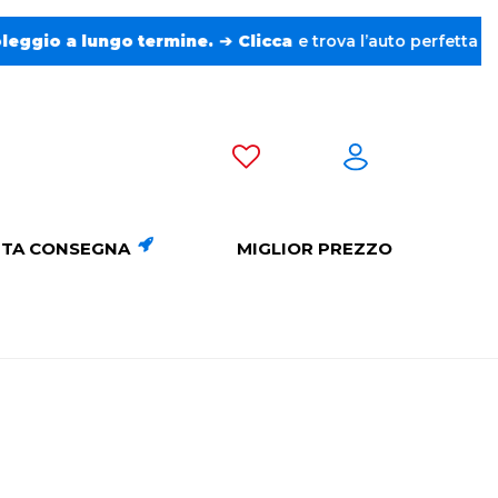
 termine.
➔
Clicca
e trova l’auto perfetta senza pensieri. ❤️
TA CONSEGNA
MIGLIOR PREZZO