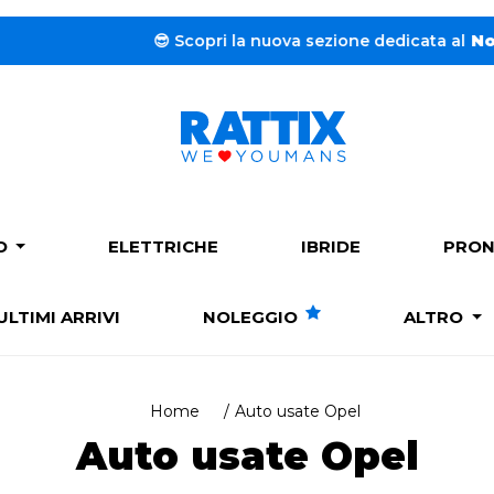
😎 Scopri la nuova sezione dedicata al
Noleggio a lungo
PO
ELETTRICHE
IBRIDE
PRON
ULTIMI ARRIVI
NOLEGGIO
ALTRO
Home
Auto usate Opel
Auto usate Opel