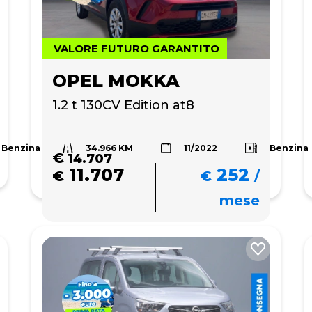
VALORE FUTURO GARANTITO
OPEL MOKKA
1.2 t 130CV Edition at8
34.966 KM
Benzina
Benzina
11/2022
€
14.707
11.707
252
€
€
/
mese