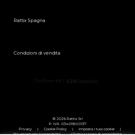
Rattix Spagna
Condizioni di vendita
© 2026 Rattix Srl
P. IVA: 03409800137
Privacy
|
Cookie Policy
|
Imposta i tuoi cookie
|
Strumenti per l'accessibilità
| Dichiarazione di accessibilità