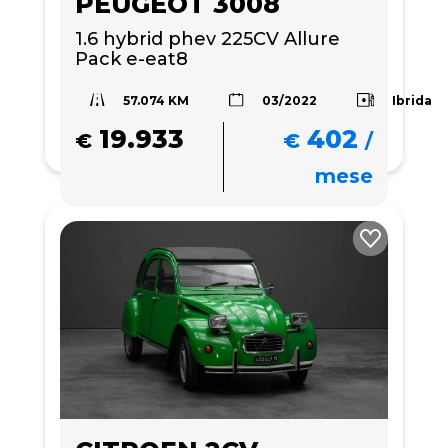
PEUGEOT 3008
1.6 hybrid phev 225CV Allure 
Pack e-eat8
57.074 KM
Ibrida
03/2022
19.933
402
€
€
/
mese