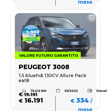
mese
VALORE FUTURO GARANTITO
PEUGEOT 3008
1.5 bluehdi 130CV Allure Pack 
eat8
75.412 KM
Diesel
05/2022
€
19.191
16.191
334
€
€
/
mese