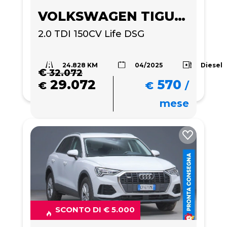
VOLKSWAGEN TIGUAN
2.0 TDI 150CV Life DSG
24.828 KM
Diesel
04/2025
€
32.072
29.072
570
€
€
/
mese
SCONTO DI € 5.000