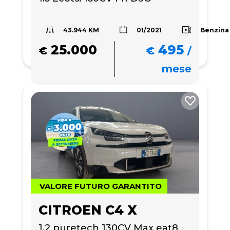
43.944 KM
Benzina
01/2021
25.000
495
€
€
/
mese
VALORE FUTURO GARANTITO
CITROEN C4 X
1.2 puretech 130CV Max eat8