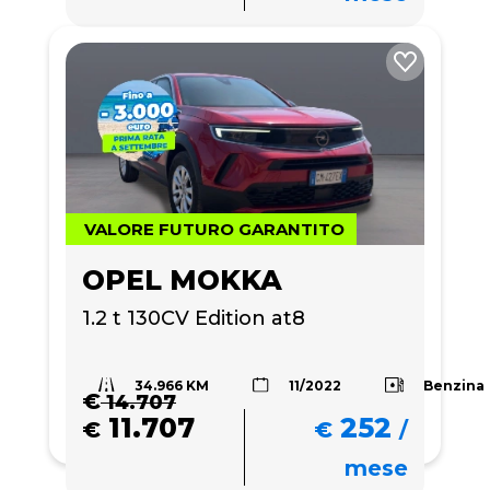
VALORE FUTURO GARANTITO
OPEL MOKKA
1.2 t 130CV Edition at8
34.966 KM
Benzina
11/2022
€
14.707
11.707
252
€
€
/
mese