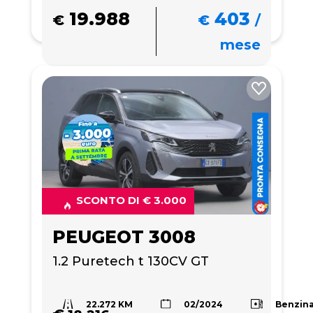
19.988
403
€
€
/
mese
SCONTO DI € 3.000
PEUGEOT 3008
1.2 Puretech t 130CV GT
22.272 KM
Benzin
02/2024