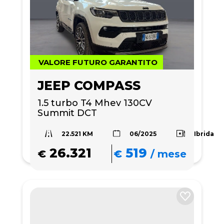
VALORE FUTURO GARANTITO
JEEP COMPASS
1.5 turbo T4 Mhev 130CV 
Summit DCT
22.521 KM
Ibrida
06/2025
26.321
519
€
€
/
mese