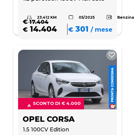
23.412 KM
Benzina
05/2025
€
17.404
14.404
301
€
€
/
mese
SCONTO DI € 4.000
OPEL CORSA
1.5 100CV Edition