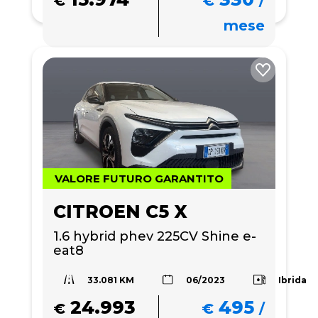
€
€
/
mese
VALORE FUTURO GARANTITO
CITROEN C5 X
1.6 hybrid phev 225CV Shine e-
eat8
33.081 KM
Ibrida
06/2023
24.993
495
€
€
/