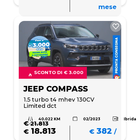
mese
SCONTO DI € 3.000
JEEP COMPASS
1.5 turbo t4 mhev 130CV 
Limited dct
40.022 KM
Ibrida
02/2023
€
21.813
18.813
382
€
€
/