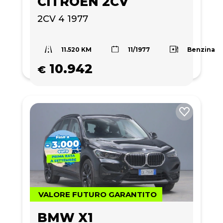
CITROEN 2CV
2CV 4 1977
11.520 KM
Benzina
11/1977
10.942
€
VALORE FUTURO GARANTITO
BMW X1