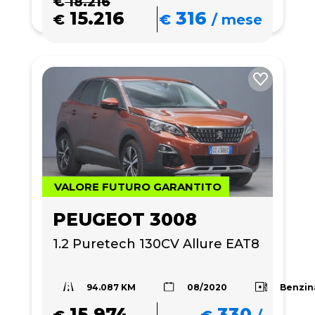
€
18.216
15.216
316
€
€
/
mese
VALORE FUTURO GARANTITO
PEUGEOT 3008
1.2 Puretech 130CV Allure EAT8
94.087 KM
Benzin
08/2020
15.974
330