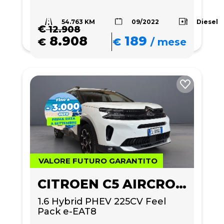
54.763 KM
Diesel
09/2022
€
12.908
8.908
189
€
€
/
mese
VALORE FUTURO GARANTITO
CITROEN C5 AIRCROSS
1.6 Hybrid PHEV 225CV Feel 
Pack e-EAT8