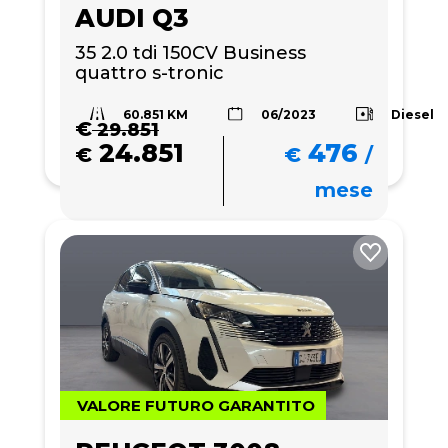
AUDI Q3
35 2.0 tdi 150CV Business 
quattro s-tronic
60.851 KM
Diesel
06/2023
€
29.851
24.851
476
€
€
/
mese
VALORE FUTURO GARANTITO