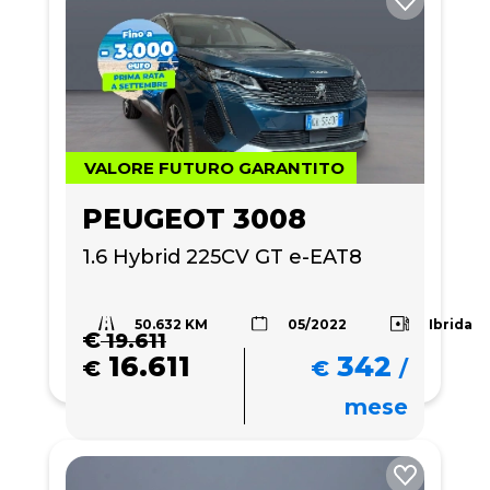
VALORE FUTURO GARANTITO
PEUGEOT 3008
1.6 Hybrid 225CV GT e-EAT8
50.632 KM
Ibrida
05/2022
€
19.611
16.611
342
€
€
/
mese