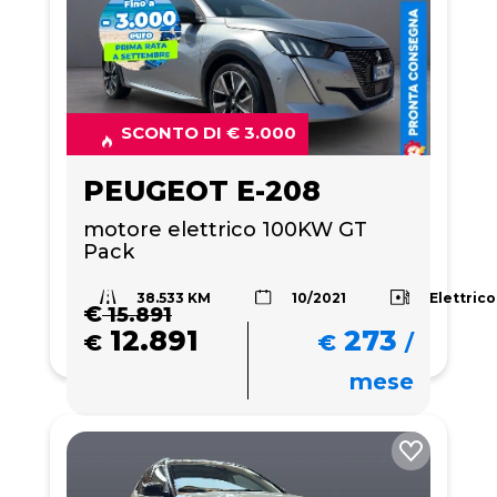
SCONTO DI € 3.000
PEUGEOT E-208
motore elettrico 100KW GT 
Pack 
38.533 KM
Elettrico
10/2021
€
15.891
12.891
273
€
€
/
mese