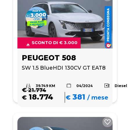
SCONTO DI € 3.000
PEUGEOT 508
SW 1.5 BlueHDI 130CV GT EAT8
39.749 KM
Diesel
04/2024
€
21.774
18.774
381
€
€
/
mese