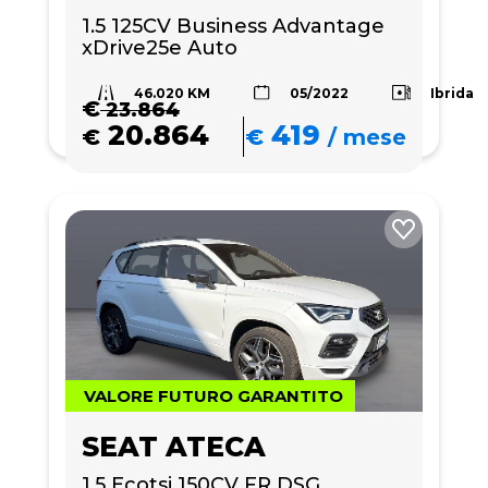
1.5 125CV Business Advantage 
xDrive25e Auto
46.020 KM
Ibrida
05/2022
€
23.864
20.864
419
€
€
/
mese
VALORE FUTURO GARANTITO
SEAT ATECA
1.5 Ecotsi 150CV FR DSG