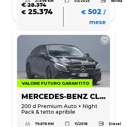
21.498 KM
Ibrida
03/2025
€
28.374
25.374
502
€
€
/
mese
VALORE FUTURO GARANTITO
MERCEDES-BENZ CLA 200
200 d Premium Auto + Night 
Pack & tetto apribile
79.676 KM
Diesel
11/2018