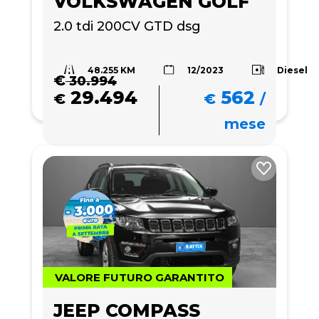
VOLKSWAGEN GOLF
2.0 tdi 200CV GTD dsg
48.255 KM
Diesel
12/2023
€
30.994
29.494
562
€
€
/
mese
VALORE FUTURO GARANTITO
JEEP COMPASS