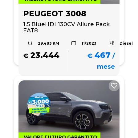
PEUGEOT 3008
1.5 BlueHDI 130CV Allure Pack 
EAT8
29.483 KM
Diesel
11/2023
23.444
467
€
€
/
mese
VALORE FUTURO GARANTITO