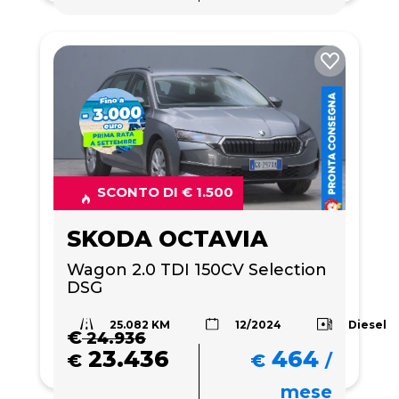
SCONTO DI € 1.500
SKODA OCTAVIA
Wagon 2.0 TDI 150CV Selection 
DSG
25.082 KM
Diesel
12/2024
€
24.936
23.436
464
€
€
/
mese