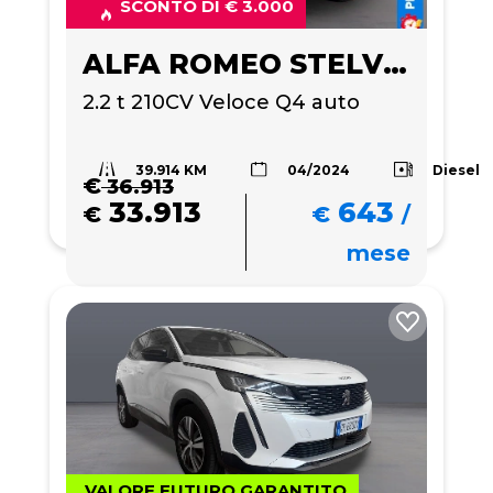
SCONTO DI € 3.000
ALFA ROMEO STELVIO
2.2 t 210CV Veloce Q4 auto
39.914 KM
Diesel
04/2024
€
36.913
33.913
643
€
€
/
mese
VALORE FUTURO GARANTITO