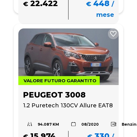
22.422
448
€
€
/
mese
VALORE FUTURO GARANTITO
PEUGEOT 3008
1.2 Puretech 130CV Allure EAT8
94.087 KM
Benzin
08/2020
15.974
330
€
€
/