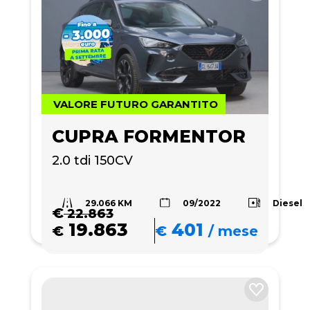
VALORE FUTURO GARANTITO
CUPRA FORMENTOR
2.0 tdi 150CV
29.066 KM
Diesel
09/2022
€
22.863
19.863
401
€
€
/
mese