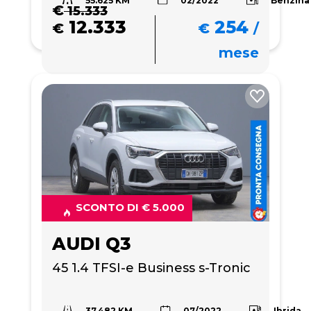
€
15.333
12.333
254
€
€
/
mese
SCONTO DI € 5.000
AUDI Q3
45 1.4 TFSI-e Business s-Tronic
37.482 KM
Ibrida
07/2022