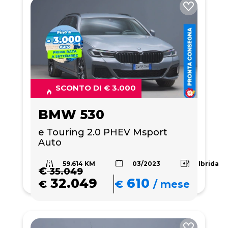
SCONTO DI € 3.000
BMW 530
e Touring 2.0 PHEV Msport 
Auto
59.614 KM
Ibrida
03/2023
€
35.049
32.049
610
€
€
/
mese