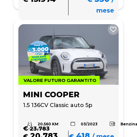
mese
VALORE FUTURO GARANTITO
MINI COOPER
1.5 136CV Classic auto 5p
20.560 KM
Benzin
03/2023
€
23.783
20.783
418
€
€
/
mese