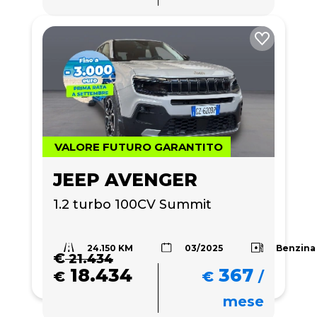
VALORE FUTURO GARANTITO
JEEP AVENGER
1.2 turbo 100CV Summit
24.150 KM
Benzina
03/2025
€
21.434
18.434
367
€
€
/
mese