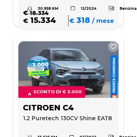
30.958 KM
Benzina
12/2024
€
18.334
15.334
318
€
€
/
mese
SCONTO DI € 3.000
CITROEN C4
1.2 Puretech 130CV Shine EAT8
55.625 KM
Benzina
02/2022