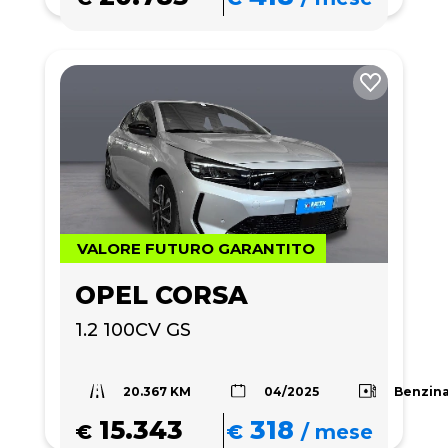
VALORE FUTURO GARANTITO
OPEL CORSA
1.2 100CV GS
20.367 KM
Benzin
04/2025
15.343
318
€
€
/
mese