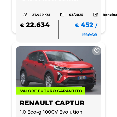
27.449 KM
Benzin
03/2025
22.634
452
€
€
/
mese
VALORE FUTURO GARANTITO
RENAULT CAPTUR
1.0 Eco-g 100CV Evolution