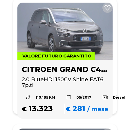
VALORE FUTURO GARANTITO
CITROEN GRAND C4 PICASSO
2.0 BlueHDi 150CV Shine EAT6 
7p.ti
110.185 KM
Diesel
05/2017
13.323
281
€
€
/
mese