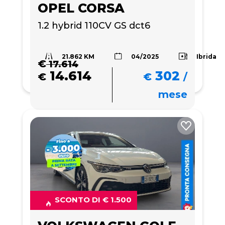
OPEL CORSA
1.2 hybrid 110CV GS dct6
21.862 KM
Ibrida
04/2025
€
17.614
14.614
302
€
€
/
mese
SCONTO DI € 1.500