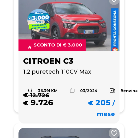
SCONTO DI € 3.000
CITROEN C3
1.2 puretech 110CV Max
36.391 KM
Benzina
03/2024
€
12.726
9.726
205
€
€
/
mese