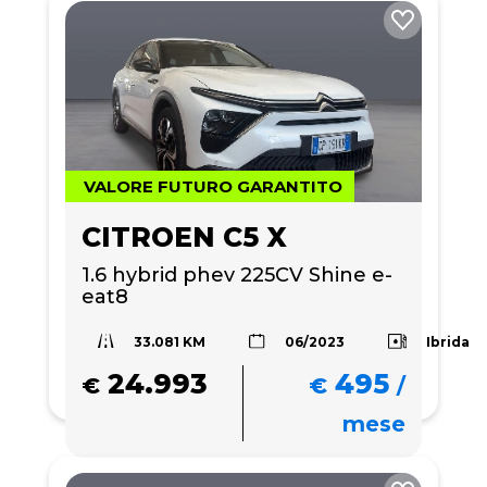
VALORE FUTURO GARANTITO
CITROEN C5 X
1.6 hybrid phev 225CV Shine e-
eat8
33.081 KM
Ibrida
06/2023
24.993
495
€
€
/
mese