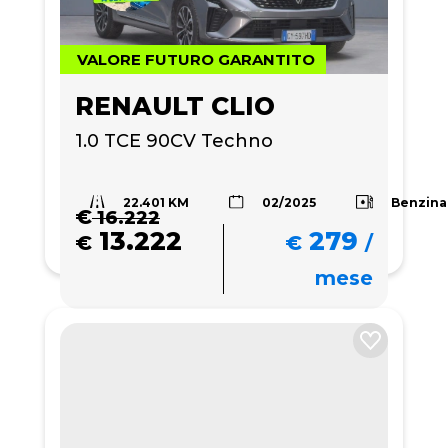
VALORE FUTURO GARANTITO
RENAULT CLIO
1.0 TCE 90CV Techno
22.401 KM
Benzina
02/2025
€
16.222
13.222
279
€
€
/
mese