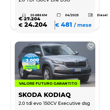
2.0 TDI 150CV Life DSG
20.686 KM
Diesel
04/2025
€
27.204
24.204
481
€
€
/
mese
VALORE FUTURO GARANTITO
SKODA KODIAQ
2.0 tdi evo 150CV Executive dsg