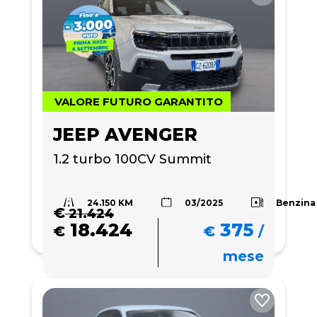
VALORE FUTURO GARANTITO
JEEP AVENGER
1.2 turbo 100CV Summit
24.150 KM
Benzina
03/2025
€
21.424
18.424
375
€
€
/
mese