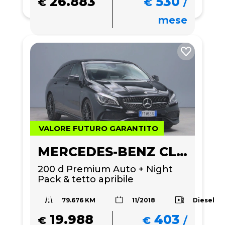
26.883
530
€
€
/
mese
VALORE FUTURO GARANTITO
MERCEDES-BENZ CLA 200
200 d Premium Auto + Night 
Pack & tetto apribile
79.676 KM
Diesel
11/2018
19.988
403
€
€
/