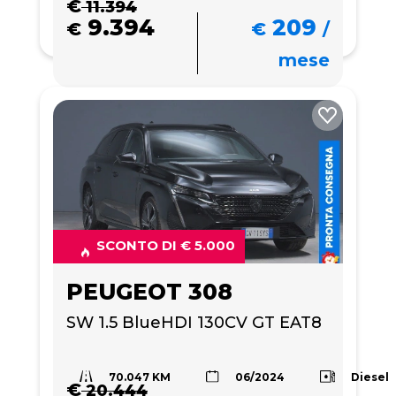
€
11.394
9.394
209
€
€
/
mese
SCONTO DI € 5.000
PEUGEOT 308
SW 1.5 BlueHDI 130CV GT EAT8
70.047 KM
Diesel
06/2024
€
20.444