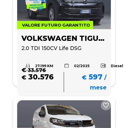
VALORE FUTURO GARANTITO
VOLKSWAGEN TIGUAN
2.0 TDI 150CV Life DSG
27.199 KM
Diesel
02/2025
€
33.576
30.576
597
€
€
/
mese