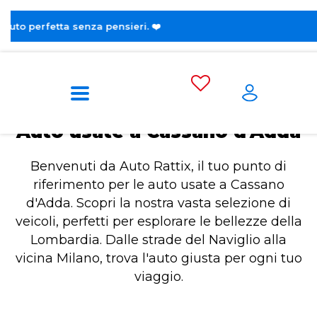
😎 Sco
Home
Auto usate a Cassano d'Adda
Auto usate a Cassano d'Adda
Benvenuti da Auto Rattix, il tuo punto di
riferimento per le auto usate a Cassano
d'Adda. Scopri la nostra vasta selezione di
veicoli, perfetti per esplorare le bellezze della
Lombardia. Dalle strade del Naviglio alla
vicina Milano, trova l'auto giusta per ogni tuo
viaggio.