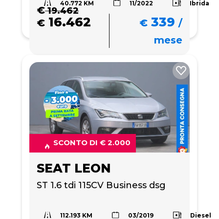
40.772 KM
Ibrida
11/2022
€
19.462
16.462
339
€
€
/
mese
SCONTO DI € 2.000
SEAT LEON
ST 1.6 tdi 115CV Business dsg
112.193 KM
Diesel
03/2019