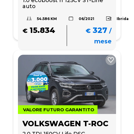
1.0 ecoboost h 125CV ST-Line 
auto
54.586 KM
Ibrida
06/2021
15.834
327
€
€
/
mese
VALORE FUTURO GARANTITO
VOLKSWAGEN T-ROC