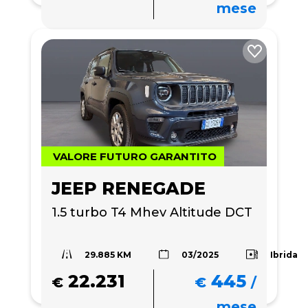
mese
VALORE FUTURO GARANTITO
JEEP RENEGADE
1.5 turbo T4 Mhev Altitude DCT
29.885 KM
Ibrida
03/2025
22.231
445
€
€
/
mese