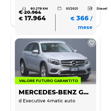
80.278 KM
Diesel
01/2021
€
20.964
17.964
366
€
€
/
mese
VALORE FUTURO GARANTITO
MERCEDES-BENZ GLC 220
d Executive 4matic auto