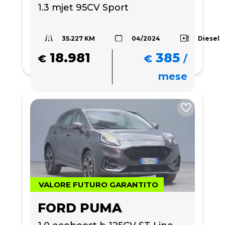
1.3 mjet 95CV Sport
35.227 KM
Diesel
04/2024
18.981
385
€
€
/
mese
VALORE FUTURO GARANTITO
FORD PUMA