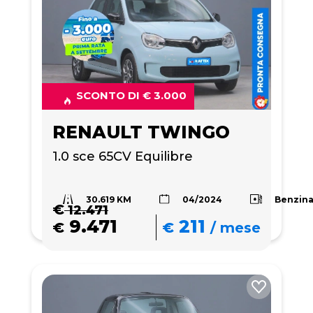
SCONTO DI € 3.000
RENAULT TWINGO
1.0 sce 65CV Equilibre
30.619 KM
Benzin
04/2024
€
12.471
9.471
211
€
€
/
mese