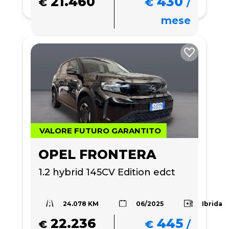
21.460
430
€
€
/
mese
VALORE FUTURO GARANTITO
OPEL FRONTERA
1.2 hybrid 145CV Edition edct
24.078 KM
Ibrida
06/2025
22.236
445
€
€
/