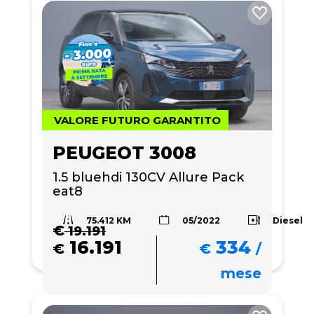
VALORE FUTURO GARANTITO
PEUGEOT 3008
1.5 bluehdi 130CV Allure Pack 
eat8
75.412 KM
Diesel
05/2022
€
19.191
16.191
334
€
€
/
mese