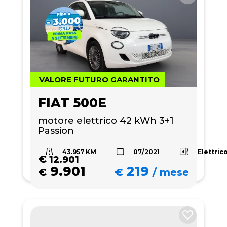
VALORE FUTURO GARANTITO
FIAT 500E
motore elettrico 42 kWh 3+1 
Passion
43.957 KM
Elettric
07/2021
€
12.901
9.901
219
€
€
/
mese