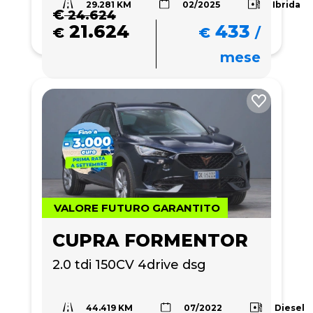
29.281 KM
Ibrida
02/2025
€
24.624
21.624
433
€
€
/
mese
VALORE FUTURO GARANTITO
CUPRA FORMENTOR
2.0 tdi 150CV 4drive dsg
44.419 KM
Diesel
07/2022