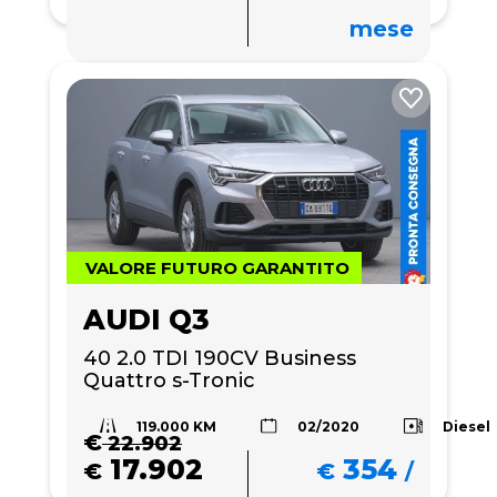
mese
VALORE FUTURO GARANTITO
AUDI Q3
40 2.0 TDI 190CV Business 
Quattro s-Tronic
119.000 KM
Diesel
02/2020
€
22.902
17.902
354
€
€
/