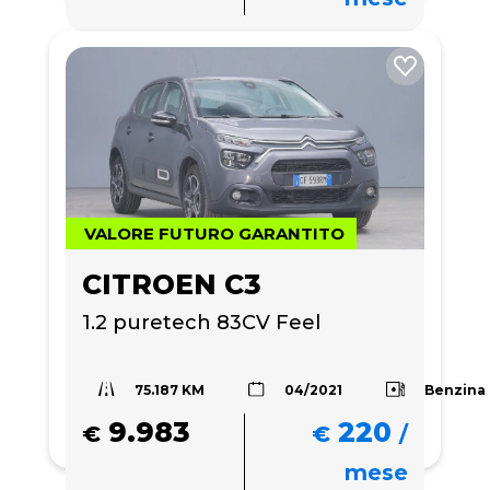
VALORE FUTURO GARANTITO
CITROEN C3
1.2 puretech 83CV Feel
75.187 KM
Benzina
04/2021
9.983
220
€
€
/
mese