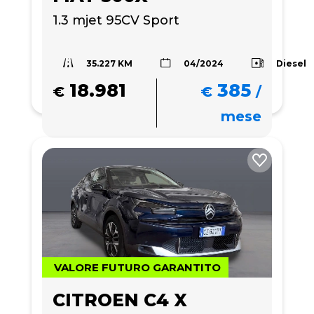
1.3 mjet 95CV Sport
35.227 KM
Diesel
04/2024
18.981
385
€
€
/
mese
VALORE FUTURO GARANTITO
CITROEN C4 X