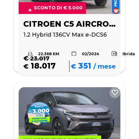
SCONTO DI € 5.000
CITROEN C5 AIRCROSS
1.2 Hybrid 136CV Max e-DCS6
22.368 KM
Ibrida
02/2024
€
23.017
18.017
351
€
€
/
mese