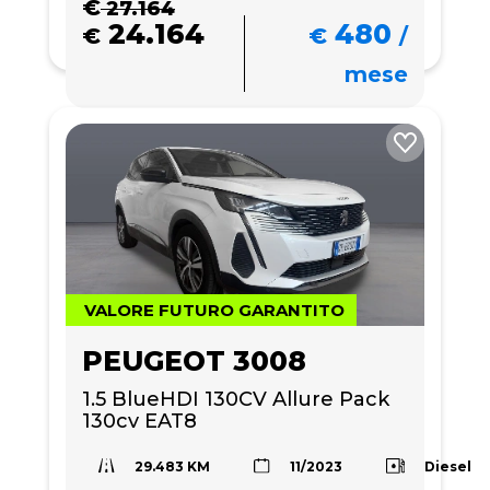
€
27.164
24.164
480
€
€
/
mese
VALORE FUTURO GARANTITO
PEUGEOT 3008
1.5 BlueHDI 130CV Allure Pack 
130cv EAT8
29.483 KM
Diesel
11/2023