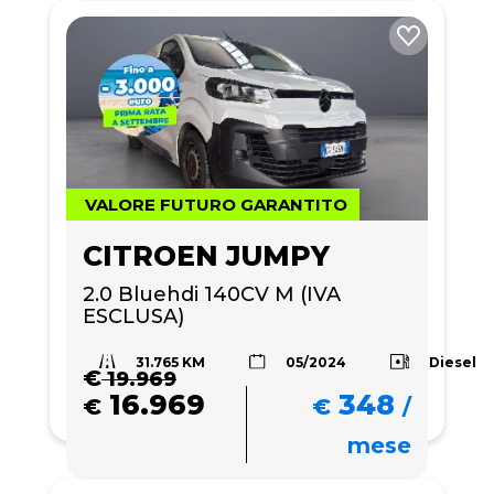
VALORE FUTURO GARANTITO
CITROEN JUMPY
2.0 Bluehdi 140CV M (IVA 
ESCLUSA)
31.765 KM
Diesel
05/2024
€
19.969
16.969
348
€
€
/
mese