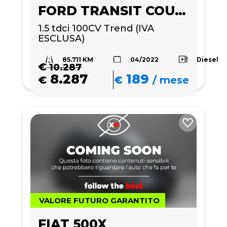
FORD TRANSIT COURIER
1.5 tdci 100CV Trend (IVA 
ESCLUSA)
85.711 KM
Diesel
04/2022
€
10.287
8.287
189
€
€
/
mese
VALORE FUTURO GARANTITO
FIAT 500X