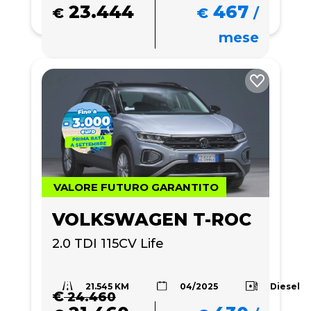
23.444
467
€
€
/
mese
VALORE FUTURO GARANTITO
VOLKSWAGEN T-ROC
2.0 TDI 115CV Life
21.545 KM
Diesel
04/2025
€
24.460