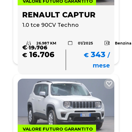
VALORE FUTURO GARANTITO
RENAULT CAPTUR
1.0 tce 90CV Techno
26.987 KM
Benzina
01/2025
€
19.706
16.706
343
€
€
/
mese
VALORE FUTURO GARANTITO