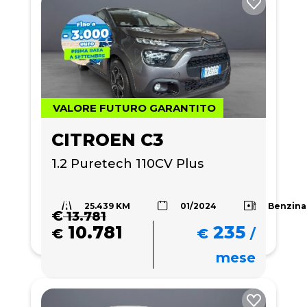
VALORE FUTURO GARANTITO
CITROEN C3
1.2 Puretech 110CV Plus
25.439 KM
Benzina
01/2024
€
13.781
10.781
235
€
€
/
mese