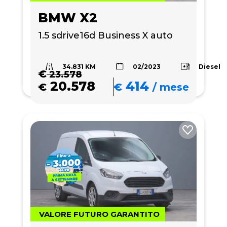
BMW X2
1.5 sdrive16d Business X auto
34.831 KM
Diesel
02/2023
€
23.578
20.578
414
€
€
/
mese
VALORE FUTURO GARANTITO