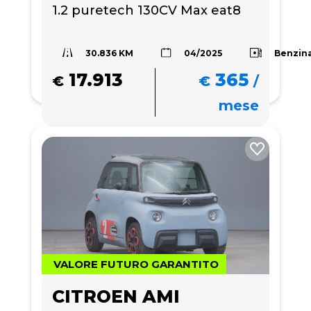
1.2 puretech 130CV Max eat8
30.836 KM
Benzin
04/2025
17.913
365
€
€
/
mese
VALORE FUTURO GARANTITO
CITROEN AMI