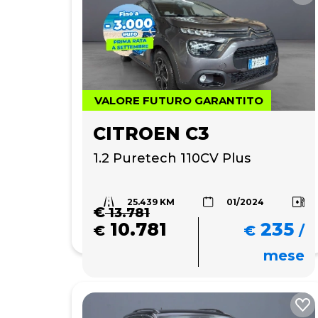
VALORE FUTURO GARANTITO
CITROEN C3
1.2 Puretech 110CV Plus
25.439 KM
01/2024
€
13.781
10.781
235
€
€
/
mese