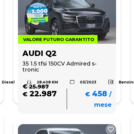
VALORE FUTURO GARANTITO
AUDI Q2
35 1.5 tfsi 150CV Admired s-
tronic
28.408 KM
Diesel
Benzin
03/2023
€
25.987
22.987
458
€
€
/
mese