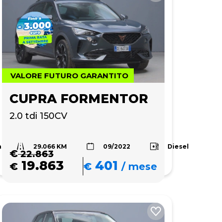
VALORE FUTURO GARANTITO
CUPRA FORMENTOR
2.0 tdi 150CV
29.066 KM
a
Diesel
09/2022
€
22.863
19.863
401
€
€
/
mese