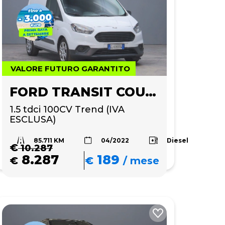
VALORE FUTURO GARANTITO
FORD TRANSIT COURIER
1.5 tdci 100CV Trend (IVA 
ESCLUSA)
85.711 KM
Diesel
04/2022
€
10.287
8.287
189
€
€
/
mese