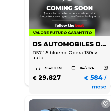
VALORE FUTURO GARANTITO
DS AUTOMOBILES DS 7
DS7 1.5 bluehdi Opera 130cv 
auto
36.400 KM
04/2024
29.827
584
€
€
/
mese