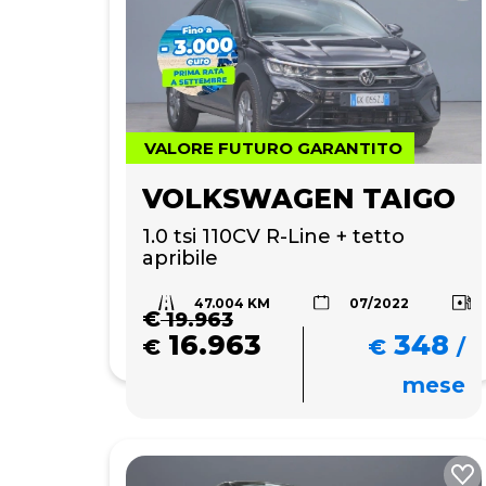
VALORE FUTURO GARANTITO
VOLKSWAGEN TAIGO
1.0 tsi 110CV R-Line + tetto 
apribile 
47.004 KM
07/2022
€
19.963
16.963
348
€
€
/
mese