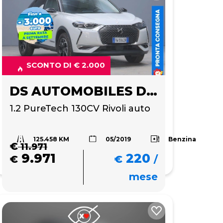
SCONTO DI € 2.000
DS AUTOMOBILES DS 3 CROSSBACK
1.2 PureTech 130CV Rivoli auto
125.458 KM
Benzina
05/2019
€
11.971
9.971
220
€
€
/
mese