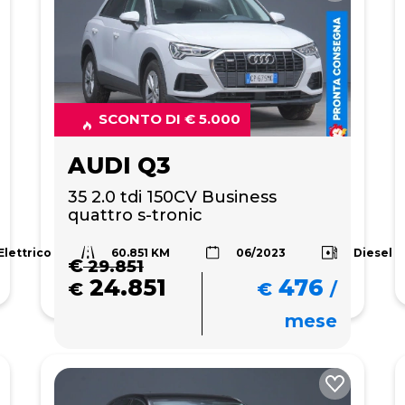
SCONTO DI € 5.000
AUDI Q3
35 2.0 tdi 150CV Business 
quattro s-tronic
60.851 KM
Elettrico
Diesel
06/2023
€
29.851
24.851
476
€
€
/
mese