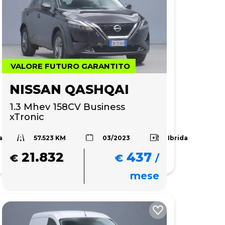
VALORE FUTURO GARANTITO
NISSAN QASHQAI
1.3 Mhev 158CV Business 
xTronic
57.523 KM
a
Ibrida
03/2023
21.832
437
€
€
/
mese