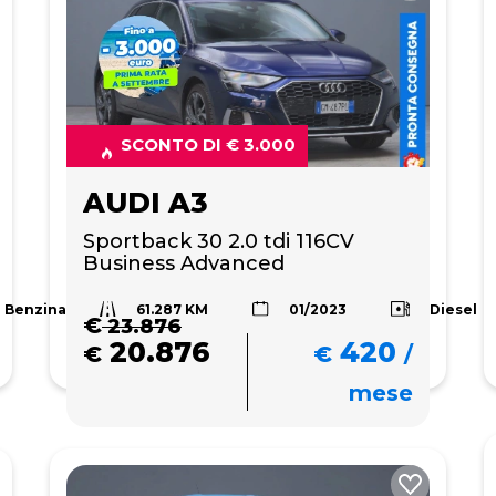
SCONTO DI € 3.000
AUDI A3
Sportback 30 2.0 tdi 116CV 
Business Advanced
61.287 KM
Benzina
Diesel
01/2023
€
23.876
20.876
420
€
€
/
mese