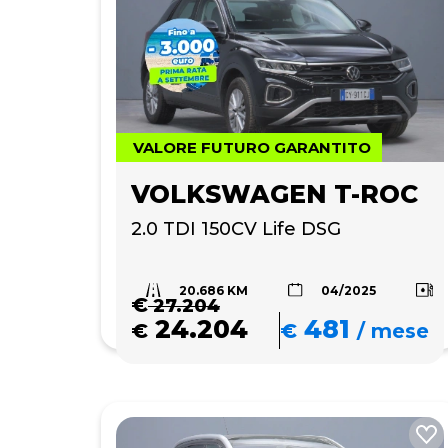
VALORE FUTURO GARANTITO
VOLKSWAGEN T-ROC
2.0 TDI 150CV Life DSG
20.686 KM
04/2025
€
27.204
24.204
481
€
€
/
mese