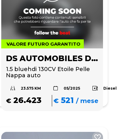
VALORE FUTURO GARANTITO
DS AUTOMOBILES DS 4
1.5 bluehdi 130CV Etoile Pelle 
Nappa auto
23.575 KM
Diesel
05/2025
26.423
521
€
€
/
mese