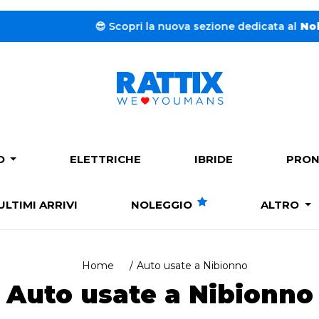
a sezione dedicata al
Noleggio a lungo termine.
➔
Clicca
PO
ELETTRICHE
IBRIDE
PRON
ULTIMI ARRIVI
NOLEGGIO
ALTRO
Home
Auto usate a Nibionno
Auto usate a Nibionno