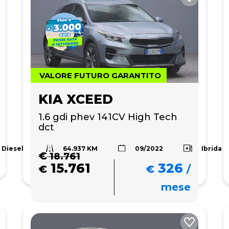
VALORE FUTURO GARANTITO
KIA XCEED
1.6 gdi phev 141CV High Tech 
dct
64.937 KM
Diesel
Ibrida
09/2022
€
18.761
15.761
326
€
€
/
mese