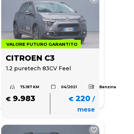
VALORE FUTURO GARANTITO
CITROEN C3
1.2 puretech 83CV Feel
75.187 KM
Benzina
04/2021
9.983
220
€
€
/
mese