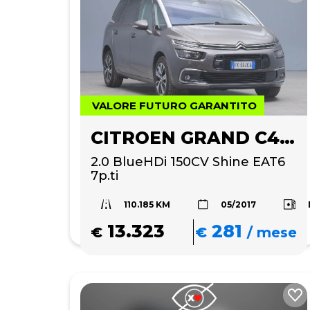
VALORE FUTURO GARANTITO
CITROEN GRAND C4 PICASSO
2.0 BlueHDi 150CV Shine EAT6 
7p.ti
110.185 KM
05/2017
13.323
281
€
€
/
mese