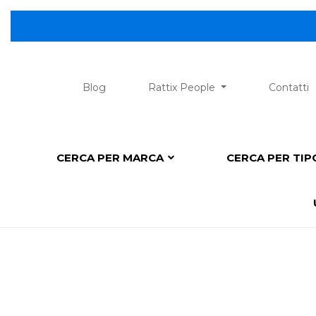
😎 Scopri la nuov
Blog
Rattix People
Contatti
CERCA PER MARCA
CERCA PER TI