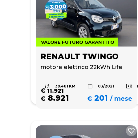
VALORE FUTURO GARANTITO
RENAULT TWINGO
motore elettrico 22kWh Life
39.481 KM
03/2021
€
11.921
8.921
201
€
€
/
mese