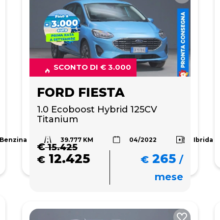
SCONTO DI € 3.000
FORD FIESTA
1.0 Ecoboost Hybrid 125CV 
Titanium
39.777 KM
Benzina
Ibrida
04/2022
€
15.425
12.425
265
€
€
/
mese