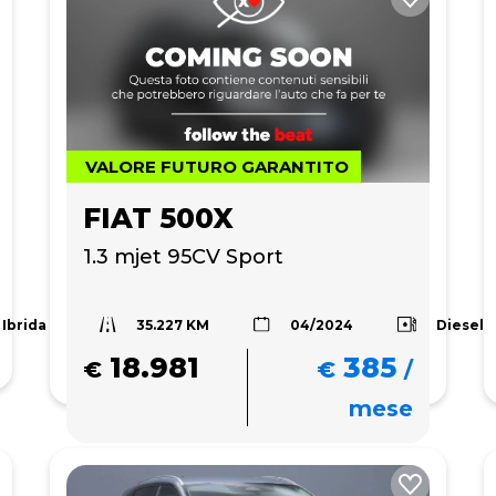
VALORE FUTURO GARANTITO
FIAT 500X
1.3 mjet 95CV Sport
35.227 KM
Ibrida
Diesel
04/2024
18.981
385
€
€
/
mese