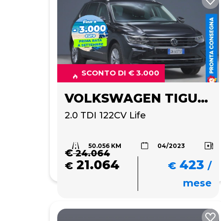
SCONTO DI € 3.000
VOLKSWAGEN TIGUAN
2.0 TDI 122CV Life
50.056 KM
04/2023
€
24.064
21.064
423
€
€
/
mese