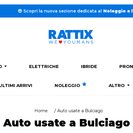
ne dedicata al
Noleggio a lungo termine.
➔
Clicca
e trova
PO
ELETTRICHE
IBRIDE
PRON
ULTIMI ARRIVI
NOLEGGIO
ALTRO
Home
Auto usate a Bulciago
Auto usate a Bulciago