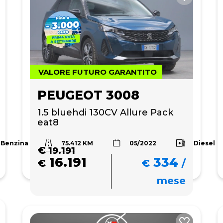
VALORE FUTURO GARANTITO
PEUGEOT 3008
1.5 bluehdi 130CV Allure Pack 
eat8
75.412 KM
Benzina
Diesel
05/2022
€
19.191
16.191
334
€
€
/
mese