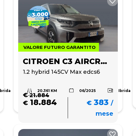
VALORE FUTURO GARANTITO
CITROEN C3 AIRCROSS
1.2 hybrid 145CV Max edcs6
20.361 KM
Ibrida
Ibrida
06/2025
€
21.884
18.884
383
€
€
/
mese