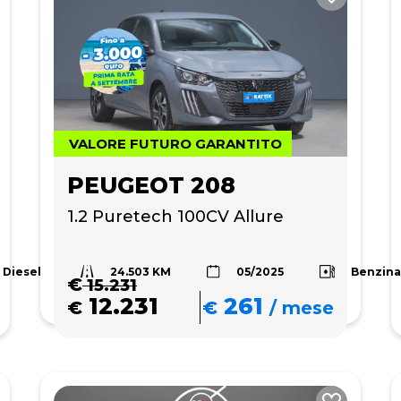
VALORE FUTURO GARANTITO
PEUGEOT 208
1.2 Puretech 100CV Allure
24.503 KM
Diesel
Benzin
05/2025
€
15.231
12.231
261
€
€
/
mese