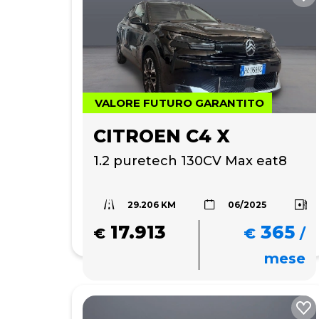
VALORE FUTURO GARANTITO
CITROEN C4 X
1.2 puretech 130CV Max eat8
29.206 KM
06/2025
17.913
365
€
€
/
mese