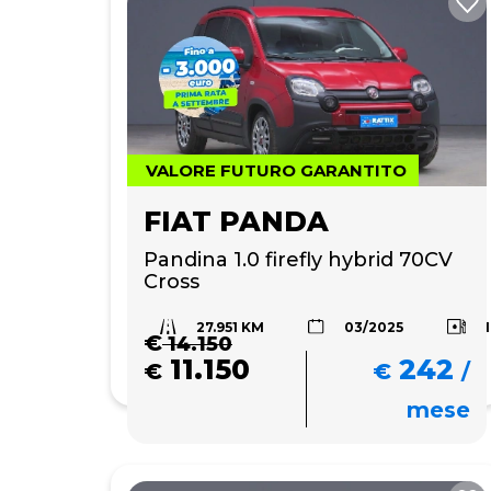
VALORE FUTURO GARANTITO
FIAT PANDA
Pandina 1.0 firefly hybrid 70CV 
Cross
27.951 KM
03/2025
€
14.150
11.150
242
€
€
/
mese