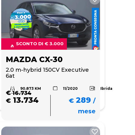
SCONTO DI € 3.000
MAZDA CX-30
2.0 m-hybrid 150CV Executive 
6at
90.873 KM
Ibrida
11/2020
€
16.734
13.734
289
€
€
/
mese