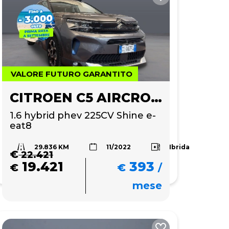
VALORE FUTURO GARANTITO
CITROEN C5 AIRCROSS
1.6 hybrid phev 225CV Shine e-
eat8
29.836 KM
Ibrida
11/2022
€
22.421
19.421
393
€
€
/
mese