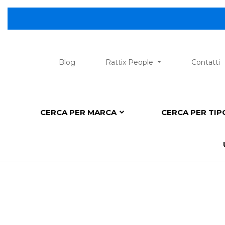
😎 Scopri la nuova sezio
Blog
Rattix People
Contatti
CERCA PER MARCA
CERCA PER TI