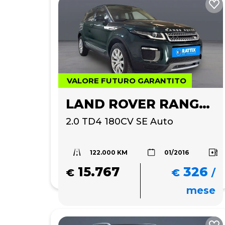
VALORE FUTURO GARANTITO
LAND ROVER RANGE ROVER EVOQUE
2.0 TD4 180CV SE Auto
122.000 KM
01/2016
15.767
326
€
€
/
mese