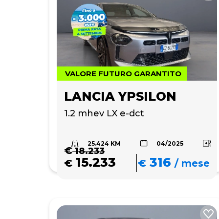
VALORE FUTURO GARANTITO
LANCIA YPSILON
1.2 mhev LX e-dct
25.424 KM
04/2025
€
18.233
15.233
316
€
€
/
mese