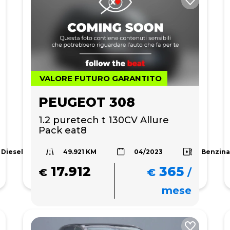
VALORE FUTURO GARANTITO
PEUGEOT 308
1.2 puretech t 130CV Allure 
Pack eat8
49.921 KM
Diesel
Benzin
04/2023
17.912
365
€
€
/
mese