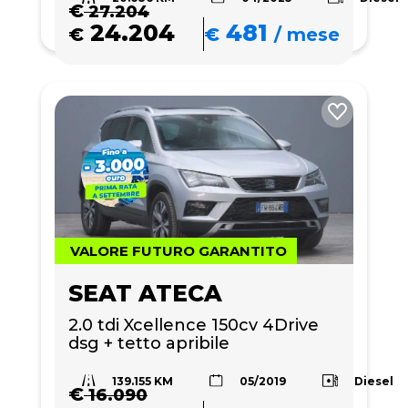
€
27.204
24.204
481
€
€
/
mese
VALORE FUTURO GARANTITO
SEAT ATECA
2.0 tdi Xcellence 150cv 4Drive 
dsg + tetto apribile
139.155 KM
Diesel
05/2019
€
16.090