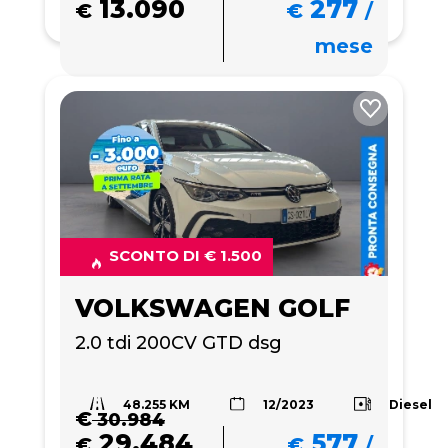
13.090
277
€
€
/
mese
SCONTO DI € 1.500
VOLKSWAGEN GOLF
2.0 tdi 200CV GTD dsg
48.255 KM
Diesel
12/2023
€
30.984
29.484
577
€
€
/