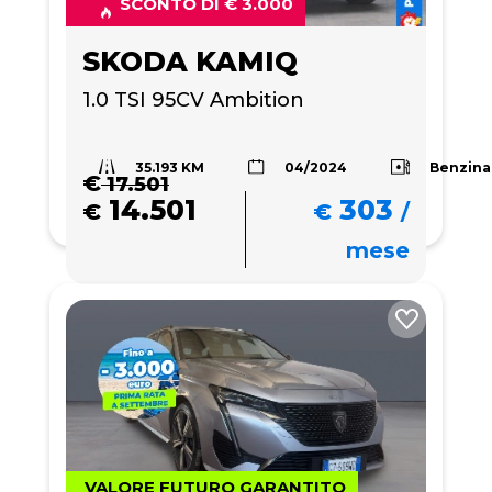
SCONTO DI € 3.000
SKODA KAMIQ
1.0 TSI 95CV Ambition
35.193 KM
Benzina
04/2024
€
17.501
14.501
303
€
€
/
mese
VALORE FUTURO GARANTITO