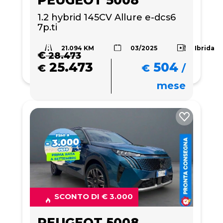
1.2 hybrid 145CV Allure e-dcs6 
7p.ti
21.094 KM
Ibrida
03/2025
€
28.473
25.473
504
€
€
/
mese
SCONTO DI € 3.000
PEUGEOT 5008