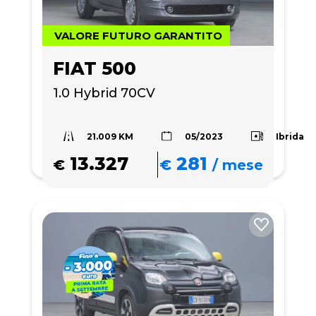
VALORE FUTURO GARANTITO
FIAT 500
1.0 Hybrid 70CV
21.009 KM
Ibrida
05/2023
13.327
281
€
€
/
mese