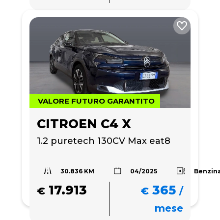
VALORE FUTURO GARANTITO
CITROEN C4 X
1.2 puretech 130CV Max eat8
30.836 KM
Benzin
04/2025
17.913
365
€
€
/
mese