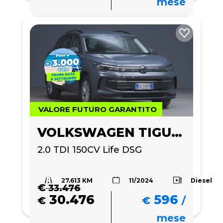
mese
VALORE FUTURO GARANTITO
VOLKSWAGEN TIGUAN
2.0 TDI 150CV Life DSG
27.613 KM
Diesel
11/2024
€
33.476
30.476
596
€
€
/
mese