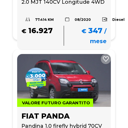
2.0 MJT 140CV Longitude 4WD
77.414 KM
Diesel
08/2020
16.927
347
€
€
/
mese
VALORE FUTURO GARANTITO
FIAT PANDA
Pandina 1.0 firefly hybrid 70CV 