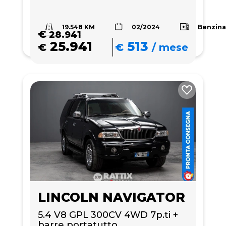
19.548 KM
Benzin
02/2024
€
28.941
25.941
513
€
€
/
mese
LINCOLN NAVIGATOR
5.4 V8 GPL 300CV 4WD 7p.ti + 
barre portatutto