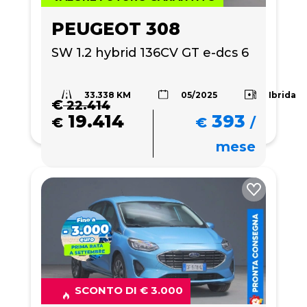
PEUGEOT 308
SW 1.2 hybrid 136CV GT e-dcs 6
33.338 KM
Ibrida
05/2025
€
22.414
19.414
393
€
€
/
mese
SCONTO DI € 3.000