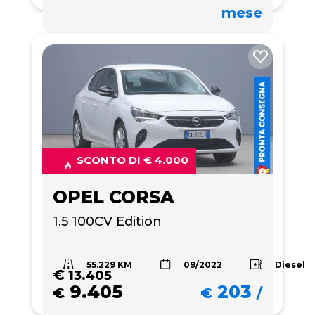
mese
SCONTO DI € 4.000
OPEL CORSA
1.5 100CV Edition 
55.229 KM
Diesel
09/2022
€
13.405
9.405
203
€
€
/