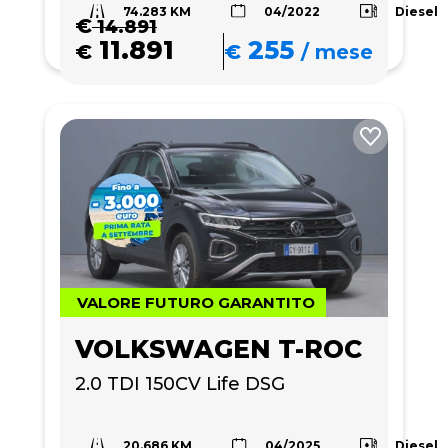
74.283 KM
Diesel
04/2022
€
14.891
11.891
255
€
€
/
mese
VALORE FUTURO GARANTITO
VOLKSWAGEN T-ROC
2.0 TDI 150CV Life DSG
20.686 KM
Diesel
04/2025