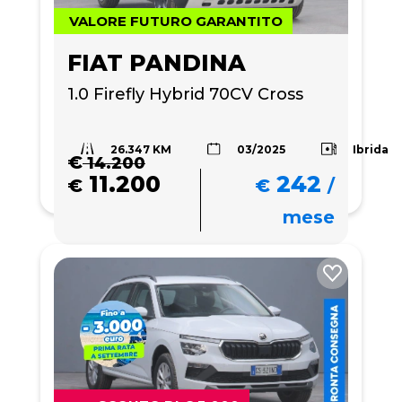
VALORE FUTURO GARANTITO
FIAT PANDINA
1.0 Firefly Hybrid 70CV Cross
26.347 KM
Ibrida
03/2025
€
14.200
11.200
242
€
€
/
mese