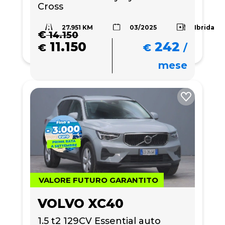
Cross
27.951 KM
Ibrida
03/2025
€
14.150
11.150
242
€
€
/
mese
VALORE FUTURO GARANTITO
VOLVO XC40
1.5 t2 129CV Essential auto