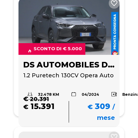
SCONTO DI € 5.000
DS AUTOMOBILES DS 3
1.2 Puretech 130CV Opera Auto
32.478 KM
Benzin
04/2024
€
20.391
15.391
309
€
€
/
mese