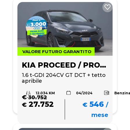
VALORE FUTURO GARANTITO
KIA PROCEED / PRO_CEE'D
1.6 t-GDI 204CV GT DCT + tetto 
apribile
12.034 KM
Benzin
04/2024
€
30.752
27.752
546
€
€
/
mese