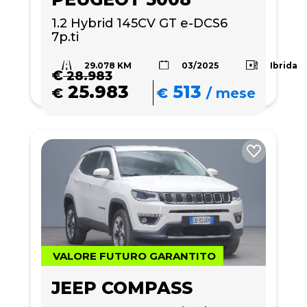
1.2 Hybrid 145CV GT e-DCS6 
7p.ti
29.078 KM
Ibrida
03/2025
€
28.983
25.983
513
€
€
/
mese
VALORE FUTURO GARANTITO
JEEP COMPASS