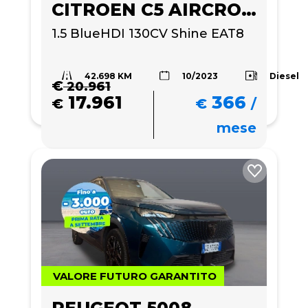
CITROEN C5 AIRCROSS
1.5 BlueHDI 130CV Shine EAT8
42.698 KM
Diesel
10/2023
€
20.961
17.961
366
€
€
/
mese
VALORE FUTURO GARANTITO
PEUGEOT 5008